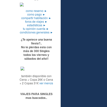
como reservo
►
como pago
►
compartir habitación
►
foros de viajes
►
estadísticas
►
tu opinión cuenta
►
condiciones generales
►
¿Te apetece una buena
fiesta?..
No te pierdas esta con
más de 300 Singles
todos los viernes y
sábados del año!!
también disponible con
Cena + Copa 26€ o Cena
+ 2 Copas 31€
ver menús
VIAJES PARA SINGLES
mas buscados..