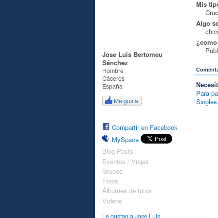
Mis tip
Cruc
Algo s
chic
¿como 
Publ
Jose Luis Bertomeu
Sánchez
Hombre
Comentar
Cáceres
Necesi
España
Para pa
Me gusta
Singles
A
Compartir en Facebook
MySpace
Blog Posts
Eventos / Viajes
Grupos
Fotos
Álbumes de fotos
Vídeos
Le gustan a Jose Luis