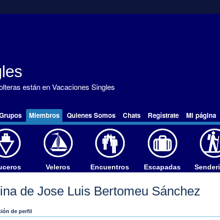
les
solteras están en Vacaciones Singles
Grupos
Miembros
Quienes Somos
Chats
Regístrate
Mi página
uceros
Veleros
Encuentros
Escapadas
Sender
ina de Jose Luis Bertomeu Sánchez
ión de perfil