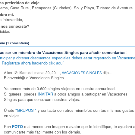
os preferidos de viaje
eros, Casa Rural, Escapadas (Ciudades), Sol y Playa, Turismo de Aventura
obre mi.
o introvertido,
nos conociste?
icidad
io (1 comentario)
tas ser un miembro de Vacaciones Singles para añadir comentarios!
rticipar y obtener descuentos especiales debes estar registrado en Vacacion
. Regístrate ahora haciendo clik aquí
A las 12:19am del marzo 30, 2011,
VACACIONES SINGLES
dijo...
Bienvenid@ a Vacaciones Singles
Ya somos más de 3.600 singles viajeros en nuestra comunidad.
Si quieres, puedes
INVITAR
a otros amigos a participar en Vacaciones
Singles para que conozcan nuestros viajes.
Únete
"GRUPOS "
y contacta con otros miembros con tus mismos gustos
en viajes
Pon
FOTO
o al menos una imagen o avatar que te identifique, te ayudará 
comunicarte más fácilmente con los demás.