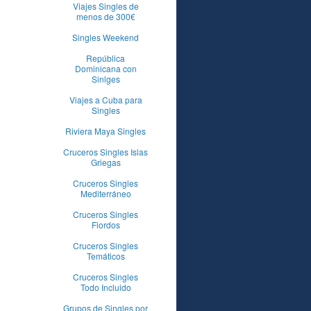
Viajes Singles de
menos de 300€
Singles Weekend
República
Dominicana con
Sinlges
Viajes a Cuba para
Singles
Riviera Maya Singles
Cruceros Singles Islas
Griegas
Cruceros Singles
Mediterráneo
Cruceros Singles
Fiordos
Cruceros Singles
Temáticos
Cruceros Singles
Todo Incluido
Grupos de Singles por