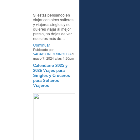
Si estas pensando en
viajar con otros solteros
y viajeros singles y no
quieres viajar al mejor
precio,.no dejes de ver
nuestros más de…
Continuar
Publicado por
VACACIONES SINGLES
el
mayo 7, 2024 a las 1:30pm
Calendario 2025 y
A
2026 Viajes para
Singles y Cruceros
para Solteros
Viajeros