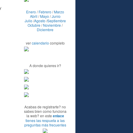
y
Enero
/
Febrero
/
Marzo
Abril
/
Mayo
/
Junio
Julio
/
Agosto
/
Septiembre
Octubre
/
Noviembre
/
Diciembre
ver
calendario
completo
A donde quieres ir?
Acabas de registrarte? no
sabes bien como funciona
la web? en este
enlace
tienes las respueta a las
preguntas más frecuentes