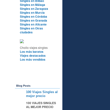
Singles en Bilbao
Singles en Málaga
Singles en Zaragoza
Singles en Murcia
Singles en Córdoba
Singles en Granada
Singles en Alicante
Singles en Otras
ciudades
Chollo viajes singles
Los más baratos
Viajes destacados
Los más vendidos
Blog Posts
100 Viajes Singles al
A
mejor precio
100 VIAJES SINGLES
AL MEJOR PRECIO