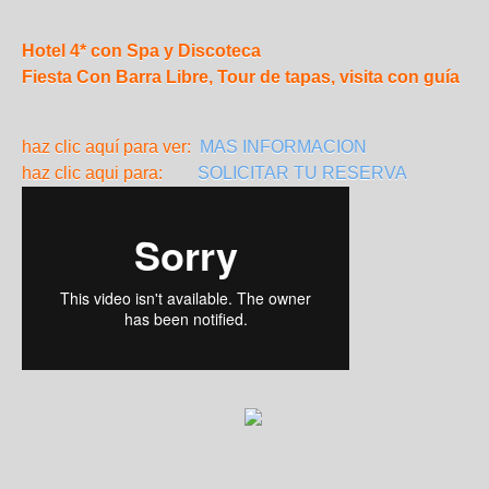
Hotel 4* con Spa y Discoteca
Fiesta Con Barra Libre, Tour de tapas, visita con guía
haz clic aquí para ver
:
MAS INFORMACION
haz clic aqui para:
SOLICITAR TU RESERVA