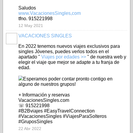
Saludos
www.VacacionesSingles,com
tfno. 915221998
12 May 2021
VACACIONES SINGLES
A
En 2022 tenemos nuevos viajes exclusivos para
singles Jóvenes, puedes verlos todos en el
apartado "
Viajes por edades >>
" de nuestra web y
elegir el viaje que mejor se adapte a tu franja de
edad.
Esperamos poder contar pronto contigo en
alguno de nuestros grupos!
+ Información y reservas
VacacionesSingles.com
☏ 915221998
#B2Bviajes #EasyTravelConnection
#VacacionesSingles #ViajesParaSolteros
#GruposSingles
22 Abr 2022