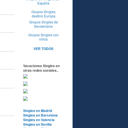
España
Grupos Singles
destino Europa
Grupos Singles de
Senderismo
Grupos Singles con
niños
VER TODOS
Vacaciones Singles en
otras redes sociales..
Singles en Madrid
Singles en Barcelona
Singles en Valencia
Singles en Sevilla