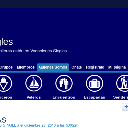
les
solteras están en Vacaciones Singles
Grupos
Miembros
Quienes Somos
Chats
Regístrate
Mi página
uceros
Veleros
Encuentros
Escapadas
Sender
AS
S SINGLES
el diciembre 23, 2010 a las 5:00pm