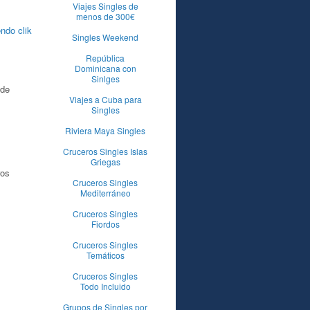
Viajes Singles de
menos de 300€
ndo clik
Singles Weekend
República
Dominicana con
Sinlges
 de
Viajes a Cuba para
Singles
Riviera Maya Singles
Cruceros Singles Islas
Griegas
ros
Cruceros Singles
Mediterráneo
Cruceros Singles
Fiordos
Cruceros Singles
Temáticos
Cruceros Singles
Todo Incluido
Grupos de Singles por