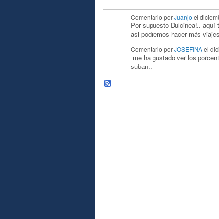
Comentario por
Juanjo
el diciem
A
Por supuesto Dulcinea!.. aquí 
asi podremos hacer más viaje
Comentario por
JOSEFINA
el dic
me ha gustado ver los porcent
suban...