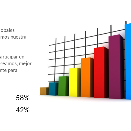
lobales
emos nuestra
articipar en
 seamos, mejor
nte para
58%
42%