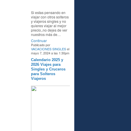
Si estas pensando en
viajar con otros solteros
y viajeros singles y no
quieres viajar al mejor
precio,.no dejes de ver
nuestros más de…
Continuar
Publicado por
VACACIONES SINGLES
el
mayo 7, 2024 a las 1:30pm
Calendario 2025 y
A
2026 Viajes para
Singles y Cruceros
para Solteros
Viajeros