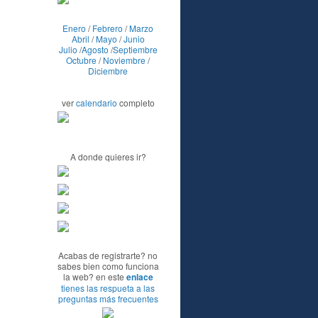
Enero
/
Febrero
/
Marzo
Abril
/
Mayo
/
Junio
Julio
/
Agosto
/
Septiembre
Octubre
/
Noviembre
/
Diciembre
ver
calendario
completo
A donde quieres ir?
Acabas de registrarte? no
sabes bien como funciona
la web? en este
enlace
tienes las respueta a las
preguntas más frecuentes