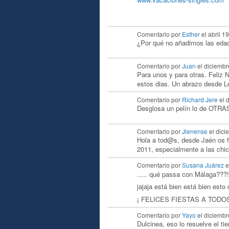
Comentario por
Esther
el abril 1
¿Por qué no añadimos las eda
Comentario por
Juan
el diciembr
Para unos y para otras. Feliz 
estos dias. Un abrazo desde L
Comentario por
Richard Jere
el 
Desglosa un pelín lo de OTR
Comentario por
Jienense
el dici
Hola a tod@s, desde Jaén os fe
2011, especialmente a las chic
Comentario por
Susana Juárez
e
..... qué passa con Málaga???!!
jajaja está bien está bien esto 
¡ FELICES FIESTAS A TODOS
Comentario por
Yayo
el diciembr
Dulcinea, eso lo resuelve el ti