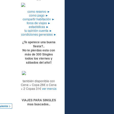
como reservo
►
como pago
►
compartir habitación
►
foros de viajes
►
estadísticas
►
tu opinión cuenta
►
condiciones generales
►
¿Te apetece una buena
fiesta?..
No te pierdas esta con
más de 300 Singles
todos los viernes y
sábados del año!!
también disponible con
Cena + Copa 26€ o Cena
+ 2 Copas 31€
ver menús
VIAJES PARA SINGLES
mas buscados..
uiente >