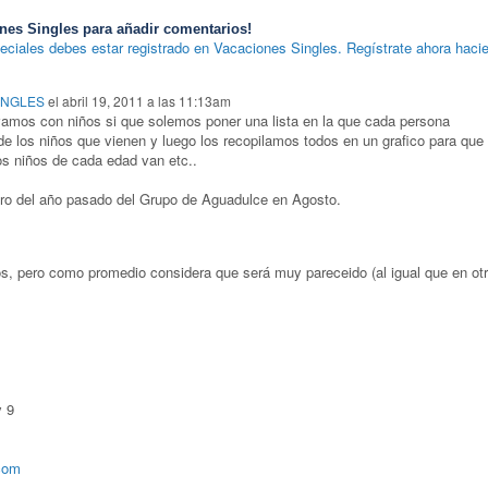
nes Singles para añadir comentarios!
eciales debes estar registrado en Vacaciones Singles. Regístrate ahora hacie
INGLES
el abril 19, 2011 a las 11:13am
vamos con niños si que solemos poner una lista en la que cada persona
e los niños que vienen y luego los recopilamos todos en un grafico para que
os niños de cada edad van etc..
dro del año pasado del Grupo de Aguadulce en Agosto.
s, pero como promedio considera que será muy pareceido (al igual que en ot
y 9
8
com