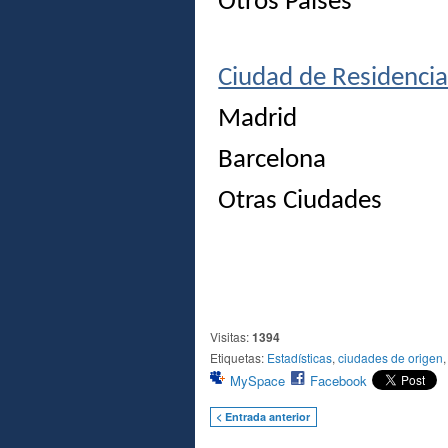
Otros Países
Ciudad de Residenci
Madrid
Barcelona
Otras Ciudades
Visitas:
1394
Etiquetas:
Estadísticas
,
ciudades de origen
MySpace
Facebook
< Entrada anterior