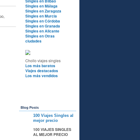
Singles en Bilbao
Singles en Málaga
Singles en Zaragoza
po,
Singles en Murcia
Singles en Córdoba
Singles en Granada
Singles en Alicante
Singles en Otras
ciudades
Chollo viajes singles
Los más baratos
Viajes destacados
Los más vendidos
Blog Posts
100 Viajes Singles al
A
mejor precio
100 VIAJES SINGLES
AL MEJOR PRECIO