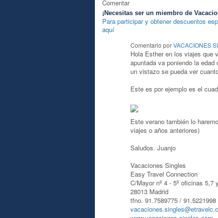
Comentar
¡Necesitas ser un miembro de Vacacio
Para participar y obtener descuentos esp
aquí
Comentario por
VACACIONES S
A
Hola Esther en los viajes que 
apuntada va poniendo la edad d
un vistazo se pueda ver cuant
Este es por ejemplo es el cua
Este verano también lo haremo
viajes o años anteriores)
Saludos. Juanjo
Vacaciones Singles
Easy Travel Connection
C/Mayor nº 4 - 5º oficinas 5,7 
28013 Madrid
tfno. 91.7589775 / 91.522199
vacaciones.singles@etravelc.
www.vacaciones-singles.com