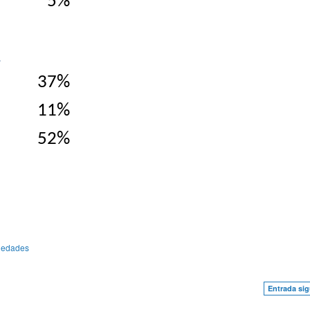
5%
a
37%
11%
52%
,
edades
Entrada sig