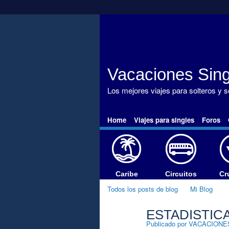
Vacaciones Sing
Los mejores viajes para solteros y 
Home
Viajes para singles
Foros
Caribe
Circuitos
Cr
Todos los posts de blog
Mi Blog
ESTADISTIC
A
Publicado por
VACACIONE