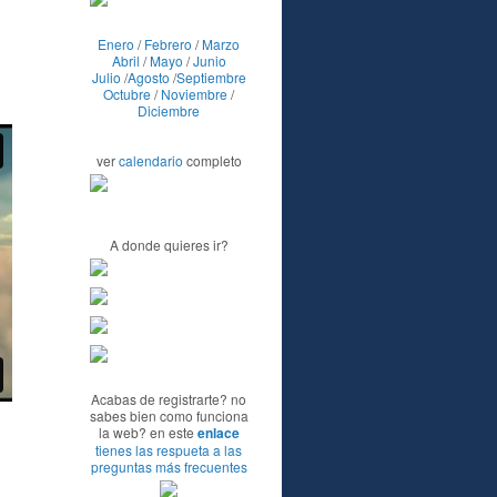
Enero
/
Febrero
/
Marzo
Abril
/
Mayo
/
Junio
Julio
/
Agosto
/
Septiembre
Octubre
/
Noviembre
/
Diciembre
ver
calendario
completo
A donde quieres ir?
Acabas de registrarte? no
sabes bien como funciona
la web? en este
enlace
tienes las respueta a las
preguntas más frecuentes