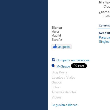
Mis tip
Cru
¿como 
Fies
Comentar
Blanca
Mujer
Necesi
Madrid
Para pa
España
Singles
Me gusta
VIP
Compartir en Facebook
MySpace
Blog Posts
Eventos / Viajes
Grupos
Fotos
Álbumes de fotos
Vídeos
Le gustan a Blanca