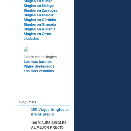
Singles en Bilbao
Singles en Málaga
Singles en Zaragoza
Singles en Murcia
Singles en Córdoba
Singles en Granada
Singles en Alicante
Singles en Otras
ciudades
Chollo viajes singles
Los más baratos
Viajes destacados
Los más vendidos
Blog Posts
100 Viajes Singles al
A
mejor precio
100 VIAJES SINGLES
AL MEJOR PRECIO