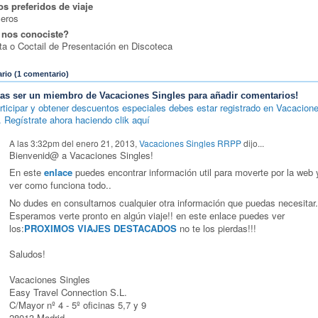
os preferidos de viaje
ceros
nos conociste?
ta o Coctail de Presentación en Discoteca
io (1 comentario)
tas ser un miembro de Vacaciones Singles para añadir comentarios!
rticipar y obtener descuentos especiales debes estar registrado en Vacacion
. Regístrate ahora haciendo clik aquí
A las 3:32pm del enero 21, 2013,
Vacaciones Singles RRPP
dijo...
Bienvenid@ a Vacaciones Singles!
En este
enlace
puedes encontrar información util para moverte por la web 
ver como funciona todo..
No dudes en consultarnos cualquier otra información que puedas necesitar.
Esperamos verte pronto en algún viaje!! en este enlace puedes ver
los:
PROXIMOS VIAJES DESTACADOS
no te los pierdas!!!
Saludos!
Vacaciones Singles
Easy Travel Connection S.L.
C/Mayor nº 4 - 5º oficinas 5,7 y 9
28013 Madrid