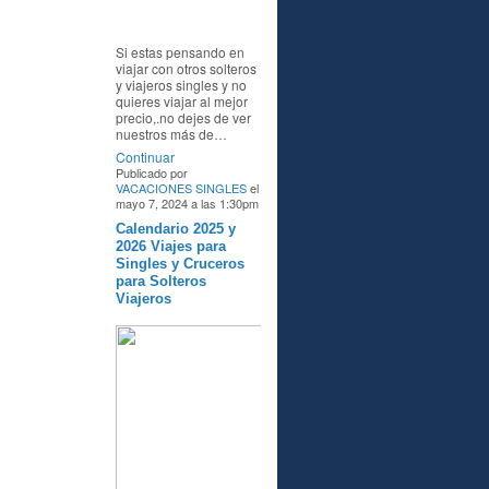
Si estas pensando en
viajar con otros solteros
y viajeros singles y no
quieres viajar al mejor
precio,.no dejes de ver
nuestros más de…
Continuar
Publicado por
VACACIONES SINGLES
el
mayo 7, 2024 a las 1:30pm
Calendario 2025 y
A
2026 Viajes para
Singles y Cruceros
para Solteros
Viajeros