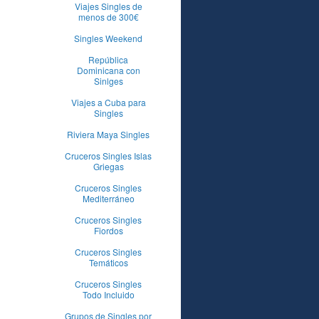
Viajes Singles de
menos de 300€
Singles Weekend
República
Dominicana con
Sinlges
Viajes a Cuba para
Singles
Riviera Maya Singles
Cruceros Singles Islas
Griegas
Cruceros Singles
Mediterráneo
Cruceros Singles
Fiordos
Cruceros Singles
Temáticos
Cruceros Singles
Todo Incluido
Grupos de Singles por