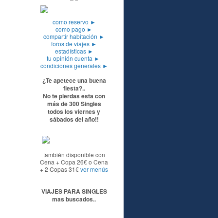
como reservo
►
como pago
►
compartir habitación
►
foros de viajes
►
estadísticas
►
tu opinión cuenta
►
condiciones generales
►
¿Te apetece una buena
fiesta?..
No te pierdas esta con
más de 300 Singles
todos los viernes y
sábados del año!!
también disponible con
Cena + Copa 26€ o Cena
+ 2 Copas 31€
ver menús
VIAJES PARA SINGLES
mas buscados..