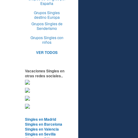
España
Grupos Singles
destino Europa
Grupos Singles de
Senderismo
Grupos Singles con
niños
VER TODOS
Vacaciones Singles en
otras redes sociales..
Singles en Madrid
Singles en Barcelona
Singles en Valencia
Singles en Sevilla