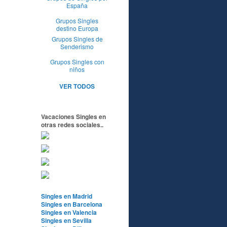
España
Grupos Singles
destino Europa
Grupos Singles de
Senderismo
Grupos Singles con
niños
VER TODOS
Vacaciones Singles en
otras redes sociales..
Singles en Madrid
Singles en Barcelona
Singles en Valencia
Singles en Sevilla