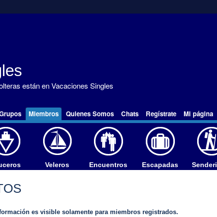
les
solteras están en Vacaciones Singles
Grupos
Miembros
Quienes Somos
Chats
Regístrate
Mi página
uceros
Veleros
Encuentros
Escapadas
Sender
TOS
formación es visible solamente para miembros registrados.