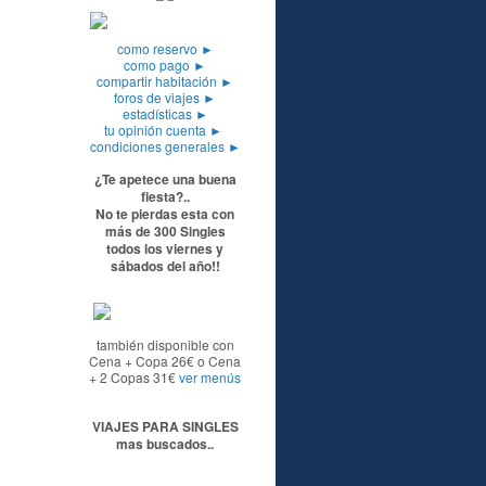
como reservo
►
como pago
►
compartir habitación
►
foros de viajes
►
estadísticas
►
tu opinión cuenta
►
condiciones generales
►
¿Te apetece una buena
fiesta?..
No te pierdas esta con
más de 300 Singles
todos los viernes y
sábados del año!!
también disponible con
Cena + Copa 26€ o Cena
+ 2 Copas 31€
ver menús
VIAJES PARA SINGLES
mas buscados..