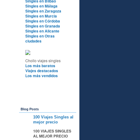
Singles en Bilbao
Singles en Málaga
Singles en Zaragoza
Singles en Murcia
Singles en Córdoba
Singles en Granada
Singles en Alicante
Singles en Otras
ciudades
Chollo viajes singles
Los más baratos
Viajes destacados
Los más vendidos
Blog Posts
100 Viajes Singles al
A
mejor precio
100 VIAJES SINGLES
AL MEJOR PRECIO