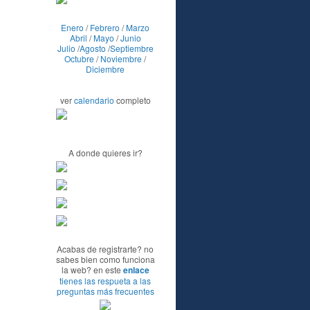
Enero
/
Febrero
/
Marzo
Abril
/
Mayo
/
Junio
Julio
/
Agosto
/
Septiembre
Octubre
/
Noviembre
/
Diciembre
ver
calendario
completo
A donde quieres ir?
Acabas de registrarte? no
sabes bien como funciona
la web? en este
enlace
tienes las respueta a las
preguntas más frecuentes