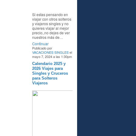
Si estas pensando en
viajar con otros solteros
y viajeros singles y no
quieres viajar al mejor
precio,.no dejes de ver
nuestros más de…
Continuar
Publicado por
VACACIONES SINGLES
el
mayo 7, 2024 a las 1:30pm
Calendario 2025 y
A
2026 Viajes para
Singles y Cruceros
para Solteros
Viajeros