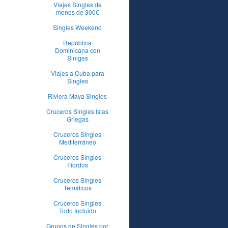
Viajes Singles de
menos de 300€
Singles Weekend
República
Dominicana con
Sinlges
Viajes a Cuba para
Singles
Riviera Maya Singles
Cruceros Singles Islas
Griegas
Cruceros Singles
Mediterráneo
Cruceros Singles
Fiordos
Cruceros Singles
Temáticos
Cruceros Singles
Todo Incluido
Grupos de Singles por