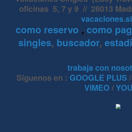
oficinas 5, 7 y 9 // 28013 Mad
vacaciones.s
como reservo
,
como pa
singles
,
buscador
,
estadí
trabaja con noso
Síguenos en :
GOOGLE PLUS
VIMEO
/
YOU