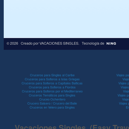
© 2026 Creado por
VACACIONES SINGLES
. Tecnología de
Cruceros para Singles al Caribe
Viajes pa
Cruceros para Solteros a Islas Griegas
Viaj
Cruceros para Solteros a Capitales Balticas
Viajes 
Cruceros para Solteros a Fiordos
Viaje
Cruceros para Solteros por el Mediterraneo
Viaj
Cruceros Temáticos para Singles
Viajes p
Cruceo Ochentero
Viaje
Crucero Salsero / Crucero del Baile
Viajes
Cruceros en Velero para Singles
En
Vacaciones Singles (Easy Travel