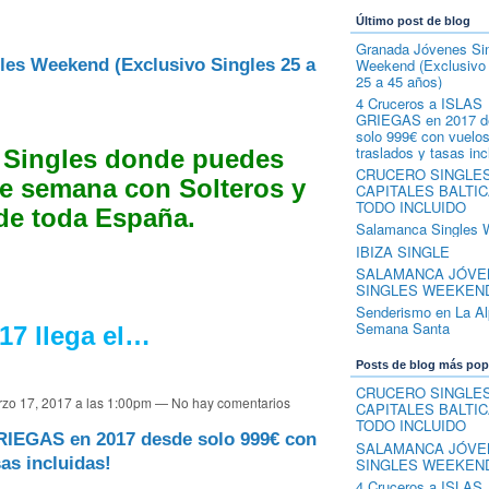
Último post de blog
Granada Jóvenes Si
es Weekend (Exclusivo Singles 25 a
Weekend (Exclusivo 
25 a 45 años)
4 Cruceros a ISLAS
GRIEGAS en 2017 d
solo 999€ con vuelos
traslados y tasas inc
 Singles donde puedes
CRUCERO SINGLE
de semana con Solteros y
CAPITALES BALTIC
TODO INCLUIDO
 de toda España.
Salamanca Singles 
IBIZA SINGLE
SALAMANCA JÓVE
SINGLES WEEKEND
Senderismo en La Al
Semana Santa
17 llega el…
Posts de blog más pop
CRUCERO SINGLE
zo 17, 2017 a las 1:00pm — No hay comentarios
CAPITALES BALTIC
TODO INCLUIDO
RIEGAS en 2017 desde solo 999€ con
SALAMANCA JÓVE
sas incluidas!
SINGLES WEEKEND
4 Cruceros a ISLAS