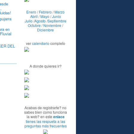
esde
,
Enero
/
Febrero
/
Marzo
luidas!
Abril
/
Mayo
/
Junio
pujarra
Julio
/
Agosto
/
Septiembre
Octubre
/
Noviembre
/
ra en
Diciembre
Fluvial
ver
calendario
completo
CER DEL
A donde quieres ir?
Acabas de registrarte? no
sabes bien como funciona
la web? en este
enlace
tienes las respueta a las
preguntas más frecuentes