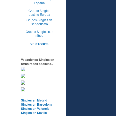
España
Grupos Singles
destino Europa
Grupos Singles de
Senderismo
Grupos Singles con
niños
VER TODOS
Vacaciones Singles en
otras redes sociales..
Singles en Madrid
Singles en Barcelona
Singles en Valencia
Singles en Sevilla