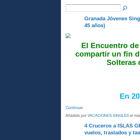
Granada Jóvenes Singl
A
45 años)
El Encuentro de
compartir un fin 
Solteras
En 20
Continuar
Añadido por
VACACIONES SINGLES
el mar
4 Cruceros a ISLAS G
A
vuelos, traslados y ta