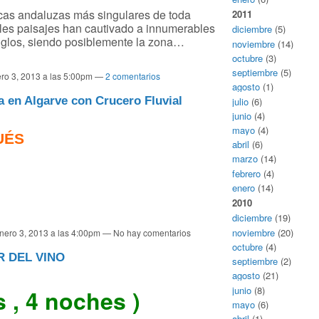
cas andaluzas más singulares de toda
2011
bles paisajes han cautivado a innumerables
diciembre
(5)
siglos, siendo posiblemente la zona…
noviembre
(14)
octubre
(3)
septiembre
(5)
ro 3, 2013 a las 5:00pm —
2 comentarios
agosto
(1)
 en Algarve con Crucero Fluvial
julio
(6)
junio
(4)
mayo
(4)
UÉS
abril
(6)
marzo
(14)
febrero
(4)
enero
(14)
2010
diciembre
(19)
noviembre
(20)
nero 3, 2013 a las 4:00pm — No hay comentarios
octubre
(4)
R DEL VINO
septiembre
(2)
agosto
(21)
junio
(8)
s , 4 noches )
mayo
(6)
abril
(1)