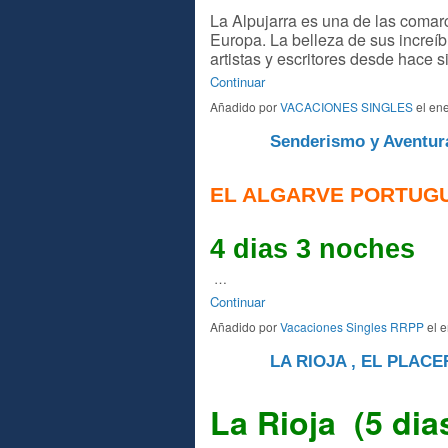
La Alpujarra es una de las comar
Europa. La belleza de sus increí
artistas y escritores desde hace 
Continuar
Añadido por
VACACIONES SINGLES
el ene
Senderismo y Aventura
VIP
EL ALGARVE PORTUG
4 dias 3 noches
…
Continuar
Añadido por
Vacaciones Singles RRPP
el e
LA RIOJA , EL PLACE
A
La Rioja (5 dia