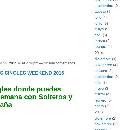
septiembre
(2)
agosto
(1)
julio
(4)
junio
(5)
mayo
(3)
abril
(6)
marzo
(3)
febrero
(4)
2014
diciembre
(1)
io 12, 2015 a las 4:30pm — No hay comentarios
noviembre
(4)
octubre
(3)
 SINGLES WEEKEND 2016
septiembre
(2)
julio
(1)
gles donde puedes
mayo
(3)
marzo
(4)
semana con Solteros y
febrero
(3)
paña
enero
(7)
2013
diciembre
(2)
noviembre
(2)
octubre
(8)