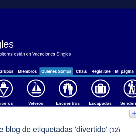
les
solteras están en Vacaciones Singles
Grupos
Miembros
Quienes Somos
Chats
Regístrate
Mi página
uceros
Veleros
Encuentros
Escapadas
Sender
 blog de etiquetadas 'divertido'
(12)