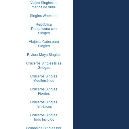
Viajes Singles de
menos de 300€
Singles Weekend
República
Dominicana con
Sinlges
Viajes a Cuba para
Singles
Riviera Maya Singles
Cruceros Singles Islas
Griegas
Cruceros Singles
Mediterráneo
Cruceros Singles
Fiordos
Cruceros Singles
Temáticos
Cruceros Singles
Todo Incluido
Grupos de Singles por