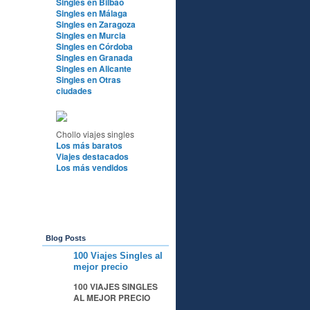
Singles en Bilbao
Singles en Málaga
Singles en Zaragoza
Singles en Murcia
Singles en Córdoba
Singles en Granada
Singles en Alicante
Singles en Otras
ciudades
Chollo viajes singles
Los más baratos
Viajes destacados
Los más vendidos
Blog Posts
100 Viajes Singles al
A
mejor precio
100 VIAJES SINGLES
AL MEJOR PRECIO