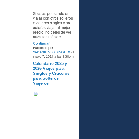
Si estas pensando en
viajar con otros solteros
y viajeros singles y no
quieres viajar al mejor
precio,.no dejes de ver
nuestros más de…
Continuar
Publicado por
VACACIONES SINGLES
el
mayo 7, 2024 a las 1:30pm
Calendario 2025 y
A
2026 Viajes para
Singles y Cruceros
para Solteros
Viajeros