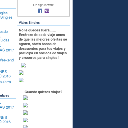
Or sign in with:
ngles
Singles
Viajes Singles
No te quedes fuera.......
esde
Entérate de cada viaje antes
,
de que las mejores ofertas se
luidas!
agoten, obtén bonos de
S
descuentos para tus viajes y
AS 2017
participa en sorteos de viajes
y cruceros para singles !!
Weekend
NES
 2016
pujarra
Cuando quieres viajar?
ulares
S
AS 2017
NES
 2016