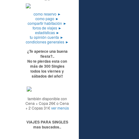
como reservo
►
como pago
►
compartir habitación
►
foros de viajes
►
estadísticas
►
tu opinión cuenta
►
condiciones generales
►
¿Te apetece una buena
fiesta?..
No te pierdas esta con
más de 300 Singles
todos los viernes y
sábados del año!!
también disponible con
Cena + Copa 26€ o Cena
+ 2 Copas 31€
ver menús
VIAJES PARA SINGLES
mas buscados..