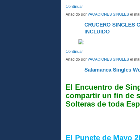
Continuar
Añadido por
VACACIONES SINGLES
el mar
CRUCERO SINGLES C
A
INCLUIDO
Continuar
Añadido por
VACACIONES SINGLES
el mar
Salamanca Singles W
A
El Encuentro de Sin
compartir un fin de 
Solteras de toda Esp
El Punete de Mayo 2