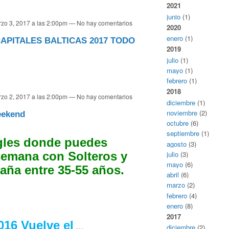
2021
junio
(1)
zo 3, 2017 a las 2:00pm — No hay comentarios
2020
enero
(1)
APITALES BALTICAS 2017 TODO
2019
julio
(1)
mayo
(1)
febrero
(1)
2018
zo 2, 2017 a las 2:00pm — No hay comentarios
diciembre
(1)
noviembre
(2)
eekend
octubre
(6)
septiembre
(1)
gles donde puedes
agosto
(3)
julio
(3)
semana con Solteros y
mayo
(6)
aña entre 35-55 años.
abril
(6)
marzo
(2)
febrero
(4)
enero
(8)
2017
016 Vuelve el
…
diciembre
(2)