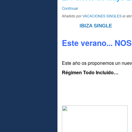
Continuar
Añadido por
VACACIONES SINGLES
el abr
IBIZA SINGLE
A
Este verano... NO
Este año os proponemos un nuev
Régimen Todo Incluido…