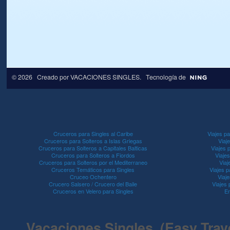
© 2026 Creado por
VACACIONES SINGLES
. Tecnología de
Cruceros para Singles al Caribe
Viajes pa
Cruceros para Solteros a Islas Griegas
Viaj
Cruceros para Solteros a Capitales Balticas
Viajes 
Cruceros para Solteros a Fiordos
Viaje
Cruceros para Solteros por el Mediterraneo
Viaj
Cruceros Temáticos para Singles
Viajes p
Cruceo Ochentero
Viaje
Crucero Salsero / Crucero del Baile
Viajes
Cruceros en Velero para Singles
En
Vacaciones Singles (Easy Travel