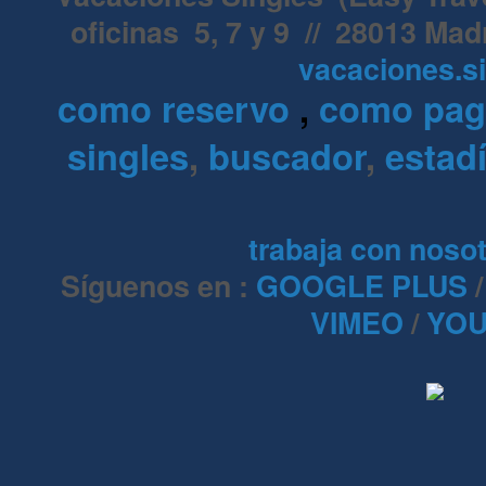
oficinas 5, 7 y 9 // 28013 Mad
vacaciones.s
como reservo
,
como pa
singles
,
buscador
,
estadí
trabaja con noso
Síguenos en :
GOOGLE PLUS
VIMEO
/
YOU