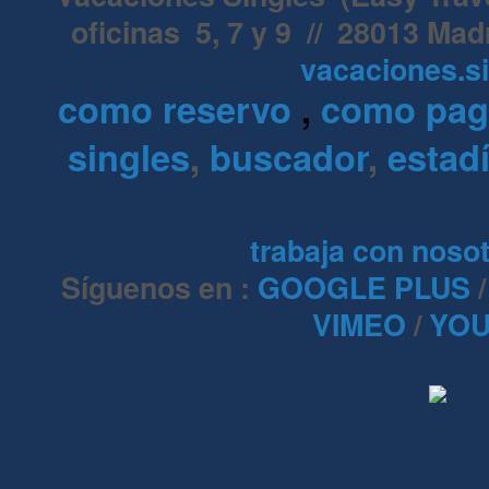
oficinas 5, 7 y 9 // 28013 Mad
vacaciones.s
como reservo
,
como pa
singles
,
buscador
,
estadí
trabaja con noso
Síguenos en :
GOOGLE PLUS
VIMEO
/
YOU