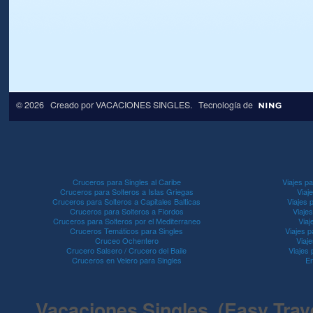
© 2026 Creado por
VACACIONES SINGLES
. Tecnología de
Cruceros para Singles al Caribe
Viajes pa
Cruceros para Solteros a Islas Griegas
Viaj
Cruceros para Solteros a Capitales Balticas
Viajes 
Cruceros para Solteros a Fiordos
Viaje
Cruceros para Solteros por el Mediterraneo
Viaj
Cruceros Temáticos para Singles
Viajes p
Cruceo Ochentero
Viaje
Crucero Salsero / Crucero del Baile
Viajes
Cruceros en Velero para Singles
En
Vacaciones Singles (Easy Travel