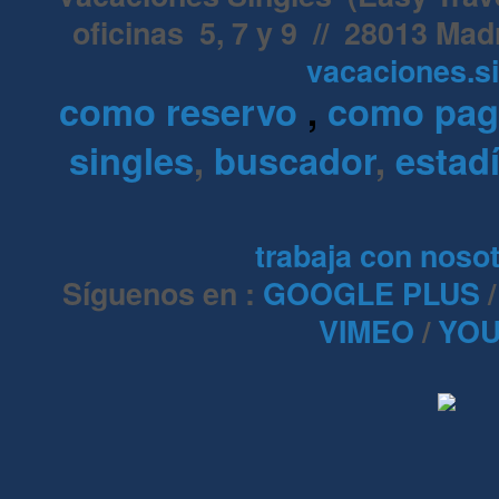
oficinas 5, 7 y 9 // 28013 Mad
vacaciones.s
como reservo
,
como pa
singles
,
buscador
,
estadí
trabaja con noso
Síguenos en :
GOOGLE PLUS
VIMEO
/
YOU