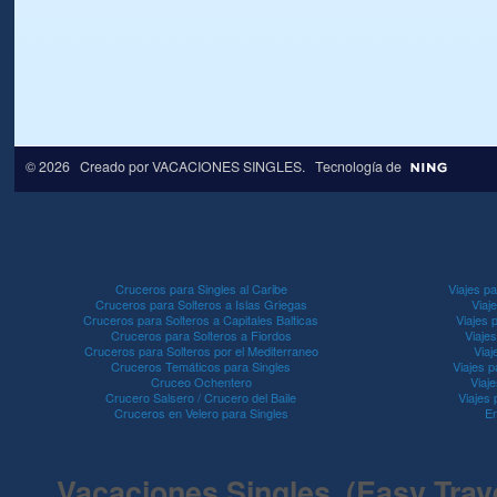
© 2026 Creado por
VACACIONES SINGLES
. Tecnología de
Cruceros para Singles al Caribe
Viajes pa
Cruceros para Solteros a Islas Griegas
Viaj
Cruceros para Solteros a Capitales Balticas
Viajes 
Cruceros para Solteros a Fiordos
Viaje
Cruceros para Solteros por el Mediterraneo
Viaj
Cruceros Temáticos para Singles
Viajes p
Cruceo Ochentero
Viaje
Crucero Salsero / Crucero del Baile
Viajes
Cruceros en Velero para Singles
En
Vacaciones Singles (Easy Travel