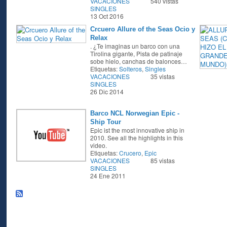
VACACIONES
540 vistas
SINGLES
13 Oct 2016
Crcuero Allure of the Seas Ocio y
Relax
. ¿Te imaginas un barco con una
Tirolina gigante, Pista de patinaje
sobe hielo, canchas de balonces…
Etiquetas:
Solteros
,
Singles
VACACIONES
35 vistas
SINGLES
26 Dic 2014
Barco NCL Norwegian Epic -
Ship Tour
Epic ist the most innovative ship in
2010. See all the highlights in this
video.
Etiquetas:
Crucero
,
Epic
VACACIONES
85 vistas
SINGLES
24 Ene 2011