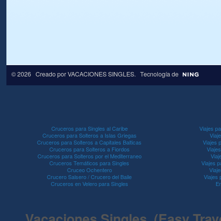
© 2026 Creado por
VACACIONES SINGLES
. Tecnología de
Cruceros para Singles al Caribe
Viajes pa
Cruceros para Solteros a Islas Griegas
Viaj
Cruceros para Solteros a Capitales Balticas
Viajes 
Cruceros para Solteros a Fiordos
Viaje
Cruceros para Solteros por el Mediterraneo
Viaj
Cruceros Temáticos para Singles
Viajes p
Cruceo Ochentero
Viaje
Crucero Salsero / Crucero del Baile
Viajes
Cruceros en Velero para Singles
En
Vacaciones Singles (Easy Travel