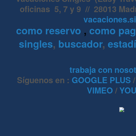
oficinas 5, 7 y 9 // 28013 Mad
vacaciones.s
como reservo
,
como pa
singles
,
buscador
,
estadí
trabaja con noso
Síguenos en :
GOOGLE PLUS
VIMEO
/
YOU