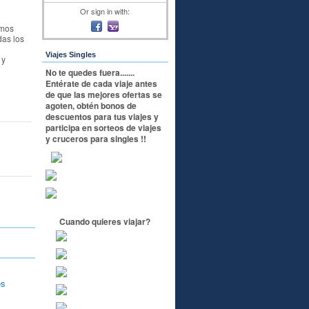
Or sign in with:
amos
das los
Viajes Singles
 y
No te quedes fuera.......
Entérate de cada viaje antes
de que las mejores ofertas se
agoten, obtén bonos de
descuentos para tus viajes y
participa en sorteos de viajes
y cruceros para singles !!
Cuando quieres viajar?
es