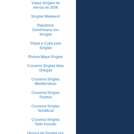
Viajes Singles de
menos de 300€
Singles Weekend
República
Dominicana con
Sinlges
Viajes a Cuba para
Singles
Riviera Maya Singles
Cruceros Singles Islas
Griegas
Cruceros Singles
Mediterráneo
Cruceros Singles
Fiordos
Cruceros Singles
Temáticos
Cruceros Singles
Todo Incluido
Grupos de Singles por