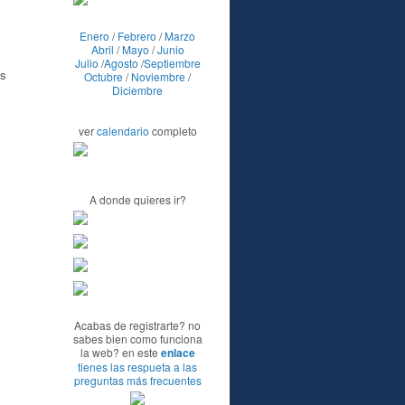
Enero
/
Febrero
/
Marzo
Abril
/
Mayo
/
Junio
Julio
/
Agosto
/
Septiembre
es
Octubre
/
Noviembre
/
Diciembre
ver
calendario
completo
A donde quieres ir?
Acabas de registrarte? no
sabes bien como funciona
la web? en este
enlace
tienes las respueta a las
preguntas más frecuentes