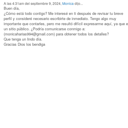
A las 4:31am del septiembre 9, 2024,
Monica
dijo...
Buen día,
¿Cómo está todo contigo? Me interesé en ti después de revisar tu breve
perfil y consideré necesario escribirte de inmediato. Tengo algo muy
importante que contarles, pero me resultó difícil expresarme aquí, ya que 
un sitio público. ¿Podría comunicarse conmigo a:
(monicaharias994@gmail.com) para obtener todos los detalles?
Que tenga un lindo día.
Gracias Dios los bendiga