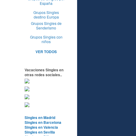
España
Grupos Singles
destino Europa
Grupos Singles de
Senderismo
Grupos Singles con
niños
VER TODOS
Vacaciones Singles en
otras redes sociales..
Singles en Madrid
Singles en Barcelona
Singles en Valencia
Singles en Sevilla