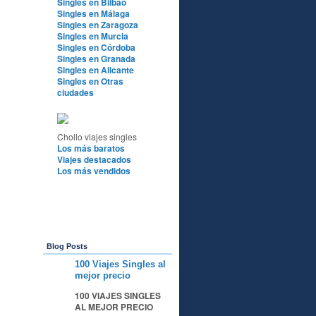
Singles en Bilbao
Singles en Málaga
Singles en Zaragoza
Singles en Murcia
Singles en Córdoba
Singles en Granada
Singles en Alicante
Singles en Otras
ciudades
Chollo viajes singles
Los más baratos
Viajes destacados
Los más vendidos
Blog Posts
100 Viajes Singles al
A
mejor precio
100 VIAJES SINGLES
AL MEJOR PRECIO