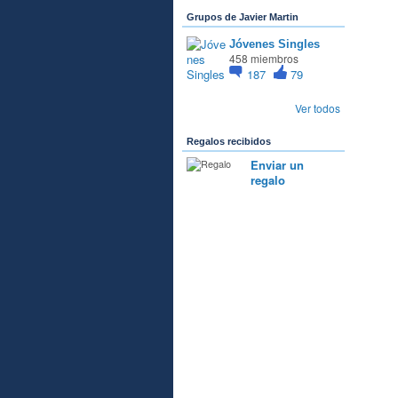
J
Grupos de Javier Martin
Jóvenes Singles
458 miembros
187
79
Ver todos
Regalos recibidos
Enviar un
regalo