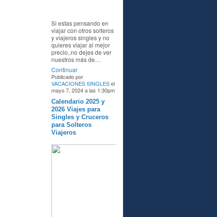
Si estas pensando en
viajar con otros solteros
y viajeros singles y no
quieres viajar al mejor
precio,.no dejes de ver
nuestros más de…
Continuar
Publicado por
VACACIONES SINGLES
el
mayo 7, 2024 a las 1:30pm
Calendario 2025 y
A
2026 Viajes para
Singles y Cruceros
para Solteros
Viajeros