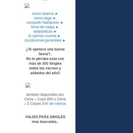
como reservo
►
como pago
►
compartir habitación
►
foros de viajes
►
estadísticas
►
tu opinión cuenta
►
condiciones generales
►
¿Te apetece una buena
fiesta?..
No te pierdas esta con
más de 300 Singles
todos los viernes y
sábados del año!!
también disponible con
Cena + Copa 26€ o Cena
+ 2 Copas 31€
ver menús
VIAJES PARA SINGLES
mas buscados..