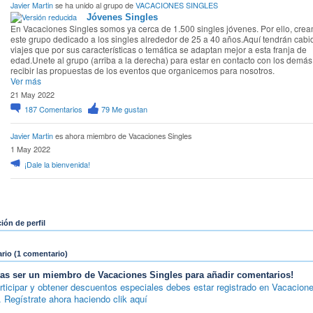
Javier Martin
se ha unido al grupo de
VACACIONES SINGLES
Jóvenes Singles
En Vacaciones Singles somos ya cerca de 1.500 singles jóvenes. Por ello, cre
este grupo dedicado a los singles alrededor de 25 a 40 años.Aquí tendrán cabi
viajes que por sus características o temática se adaptan mejor a esta franja de
edad.Unete al grupo (arriba a la derecha) para estar en contacto con los demás
recibir las propuestas de los eventos que organicemos para nosotros.
Ver más
21 May 2022
187
Comentarios
79
Me gustan
Javier Martin
es ahora miembro de Vacaciones Singles
1 May 2022
¡Dale la bienvenida!
ión de perfil
io (1 comentario)
tas ser un miembro de Vacaciones Singles para añadir comentarios!
rticipar y obtener descuentos especiales debes estar registrado en Vacacion
. Regístrate ahora haciendo clik aquí