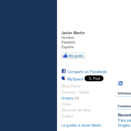
J
Javier Martin
Hombre
Palafolls
España
Me gusta
J
Compartir en Facebook
MySpace
Blog Posts
Eventos / Viajes
Informac
(1)
Grupos
Fotos
Comentar
Álbumes de fotos
Necesi
Vídeos
Para pa
Singles
Le gustan a Javier Martin