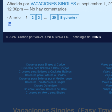
Añadido por
VACACIONES SINGLES
el septiembre 1, 20
12:30pm — No hay comentarios
‹ Anterior
1
…
2
3
20
Siguiente ›
© 2026 Creado por
VACACIONES SINGLES
. Tecnología de
Cruceros para Singles al Caribe
Viajes pa
Cruceros para Solteros a Islas Griegas
Viaj
Cruceros para Solteros a Capitales Balticas
Viajes 
Cruceros para Solteros a Fiordos
Viaje
Cruceros para Solteros por el Mediterraneo
Viaj
Cruceros Temáticos para Singles
Viajes p
Cruceo Ochentero
Viaje
Crucero Salsero / Crucero del Baile
Viajes
Cruceros en Velero para Singles
En
Vacaciones Singles (Easy Travel