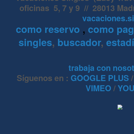
oficinas 5, 7 y 9 // 28013 Mad
vacaciones.s
como reservo
,
como pa
singles
,
buscador
,
estadí
trabaja con noso
Síguenos en :
GOOGLE PLUS
VIMEO
/
YOU