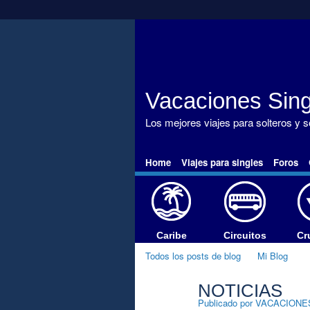
Vacaciones Sing
Los mejores viajes para solteros y 
Home
Viajes para singles
Foros
Caribe
Circuitos
Cr
Todos los posts de blog
Mi Blog
NOTICIAS
A
Publicado por
VACACIONE