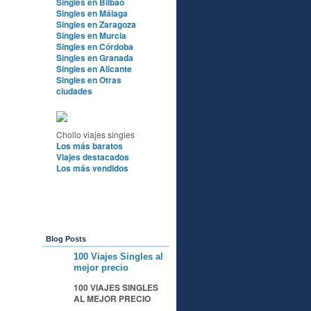
Singles en Bilbao
Singles en Málaga
Singles en Zaragoza
Singles en Murcia
Singles en Córdoba
Singles en Granada
Singles en Alicante
Singles en Otras
ciudades
Chollo viajes singles
Los más baratos
Viajes destacados
Los más vendidos
Blog Posts
100 Viajes Singles al
A
mejor precio
100 VIAJES SINGLES
AL MEJOR PRECIO