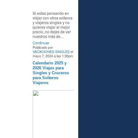
Si estas pensando en
viajar con otros solteros
y viajeros singles y no
quieres viajar al mejor
precio,.no dejes de ver
nuestros más de…
Continuar
Publicado por
VACACIONES SINGLES
el
mayo 7, 2024 a las 1:30pm
Calendario 2025 y
A
2026 Viajes para
Singles y Cruceros
para Solteros
Viajeros