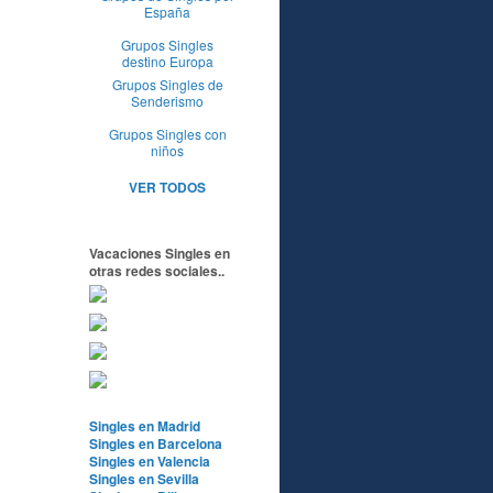
España
Grupos Singles
destino Europa
Grupos Singles de
Senderismo
Grupos Singles con
niños
VER TODOS
Vacaciones Singles en
otras redes sociales..
Singles en Madrid
Singles en Barcelona
Singles en Valencia
Singles en Sevilla