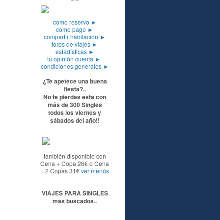
como reservo
►
como pago
►
compartir habitación
►
foros de viajes
►
estadísticas
►
tu opinión cuenta
►
condiciones generales
►
¿Te apetece una buena
fiesta?..
No te pierdas esta con
más de 300 Singles
todos los viernes y
sábados del año!!
también disponible con
Cena + Copa 26€ o Cena
+ 2 Copas 31€
ver menús
VIAJES PARA SINGLES
mas buscados..