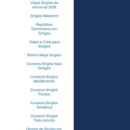
Viajes Singles de
menos de 300€
Singles Weekend
República
Dominicana con
Sinlges
Viajes a Cuba para
Singles
Riviera Maya Singles
Cruceros Singles Islas
Griegas
Cruceros Singles
Mediterráneo
Cruceros Singles
Fiordos
Cruceros Singles
Temáticos
Cruceros Singles
Todo Incluido
Grupos de Singles por