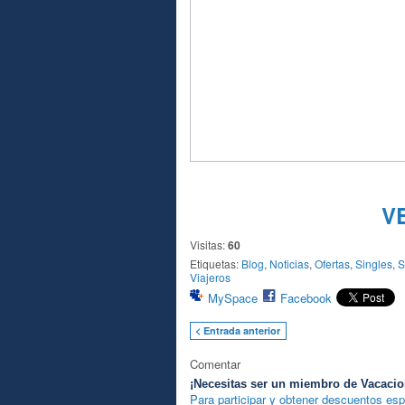
V
Visitas:
60
Etiquetas:
Blog
,
Noticias
,
Ofertas
,
Singles
,
S
Viajeros
MySpace
Facebook
< Entrada anterior
Comentar
¡Necesitas ser un miembro de Vacacio
Para participar y obtener descuentos esp