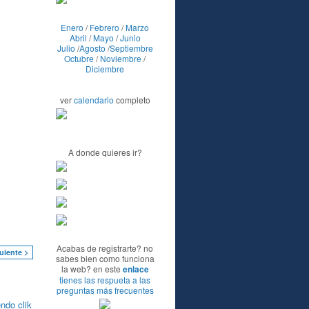
Enero
/
Febrero
/
Marzo
Abril
/
Mayo
/
Junio
Julio
/
Agosto
/
Septiembre
Octubre
/
Noviembre
/
Diciembre
ver
calendario
completo
A donde quieres ir?
Acabas de registrarte? no
uiente >
sabes bien como funciona
la web? en este
enlace
tienes las respueta a las
preguntas más frecuentes
ndo clik