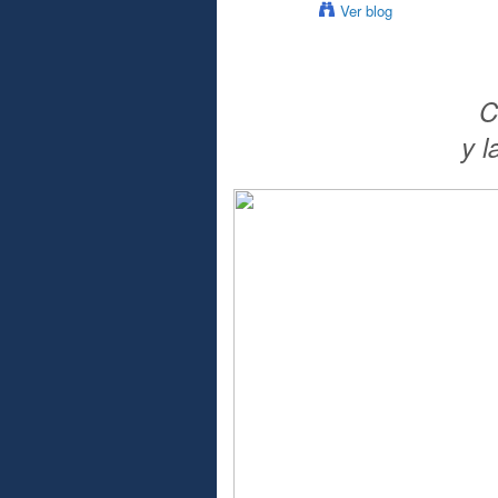
Ver blog
C
y l