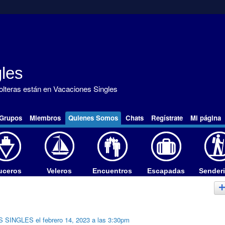
les
solteras están en Vacaciones Singles
Grupos
Miembros
Quienes Somos
Chats
Regístrate
Mi página
uceros
Veleros
Encuentros
Escapadas
Sender
S SINGLES
el febrero 14, 2023 a las 3:30pm