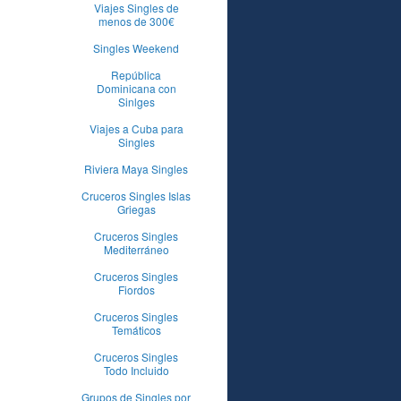
Viajes Singles de
menos de 300€
Singles Weekend
República
Dominicana con
Sinlges
Viajes a Cuba para
Singles
Riviera Maya Singles
Cruceros Singles Islas
Griegas
Cruceros Singles
Mediterráneo
Cruceros Singles
Fiordos
Cruceros Singles
Temáticos
Cruceros Singles
Todo Incluido
Grupos de Singles por