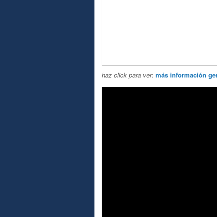
haz click para ver
:
más información ge