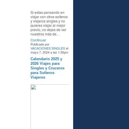
Si estas pensando en
viajar con otros solteros
y viajeros singles y no
quieres viajar al mejor
precio,.no dejes de ver
nuestros más de…
Continuar
Publicado por
VACACIONES SINGLES
el
mayo 7, 2024 a las 1:30pm
Calendario 2025 y
A
2026 Viajes para
Singles y Cruceros
para Solteros
Viajeros