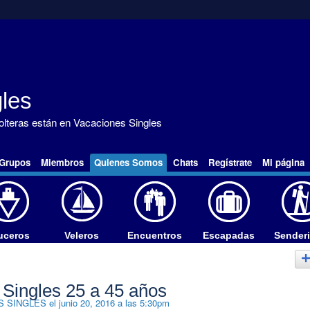
les
solteras están en Vacaciones Singles
Grupos
Miembros
Quienes Somos
Chats
Regístrate
Mi página
uceros
Veleros
Encuentros
Escapadas
Sender
Singles 25 a 45 años
S SINGLES
el junio 20, 2016 a las 5:30pm