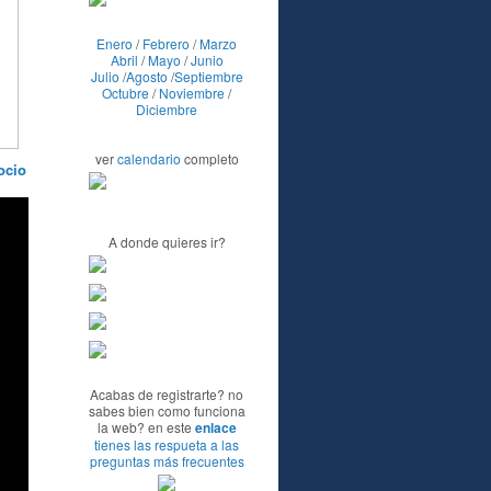
Enero
/
Febrero
/
Marzo
Abril
/
Mayo
/
Junio
Julio
/
Agosto
/
Septiembre
Octubre
/
Noviembre
/
Diciembre
ver
calendario
completo
ocio
A donde quieres ir?
Acabas de registrarte? no
sabes bien como funciona
la web? en este
enlace
tienes las respueta a las
preguntas más frecuentes