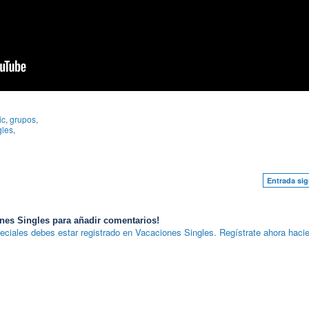
ic
,
grupos
,
gles
,
Entrada sig
nes Singles para añadir comentarios!
eciales debes estar registrado en Vacaciones Singles. Regístrate ahora hacie