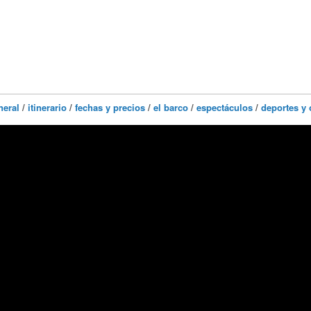
neral
/
itinerario
/
fechas y precios
/
el barco
/
espectáculos
/
deportes y 