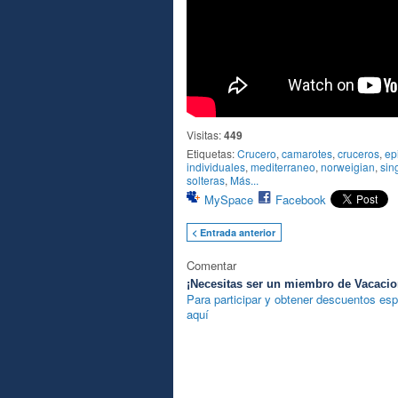
Visitas:
449
Etiquetas:
Crucero
,
camarotes
,
cruceros
,
ep
individuales
,
mediterraneo
,
norweigian
,
sin
solteras
,
Más...
MySpace
Facebook
< Entrada anterior
Comentar
¡Necesitas ser un miembro de Vacacio
Para participar y obtener descuentos esp
aquí