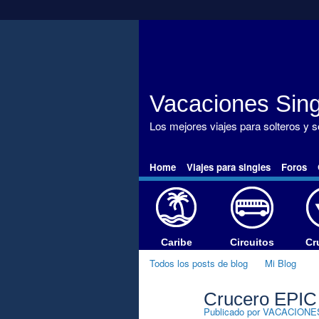
Vacaciones Sing
Los mejores viajes para solteros y 
Home
Viajes para singles
Foros
Caribe
Circuitos
Cr
Todos los posts de blog
Mi Blog
Crucero EPIC 
A
Publicado por
VACACIONE