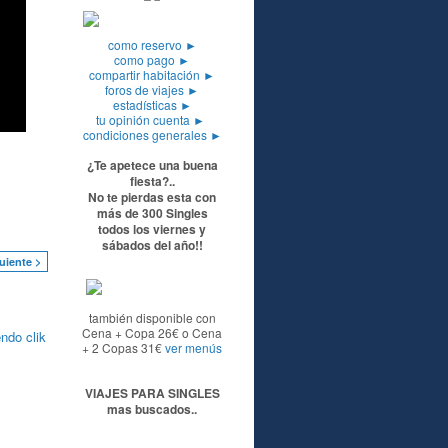
como reservo
►
como pago
►
compartir habitación
►
foros de viajes
►
estadísticas
►
tu opinión cuenta
►
condiciones generales
►
¿Te apetece una buena
fiesta?..
No te pierdas esta con
más de 300 Singles
todos los viernes y
sábados del año!!
uiente >
también disponible con
Cena + Copa 26€ o Cena
ndo clik
+ 2 Copas 31€
ver menús
VIAJES PARA SINGLES
mas buscados..