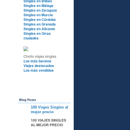
Singles en Bilbao
Singles en Málaga
Singles en Zaragoza
Singles en Murcia
Singles en Córdoba
Singles en Granada
Singles en Alicante
Singles en Otras
ciudades
Chollo viajes singles
Los más baratos
Viajes destacados
Los más vendidos
Blog Posts
100 Viajes Singles al
A
mejor precio
100 VIAJES SINGLES
AL MEJOR PRECIO