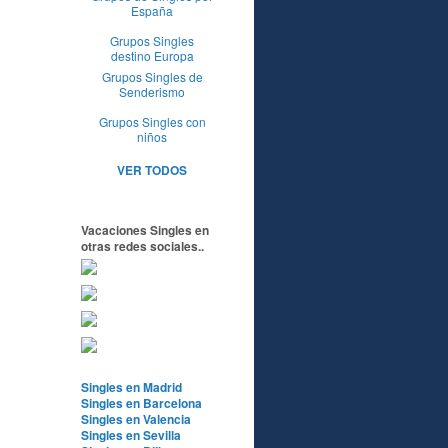
España
Grupos Singles
destino Europa
Grupos Singles de
Senderismo
Grupos Singles con
niños
VER TODOS
Vacaciones Singles en
otras redes sociales..
Singles en Madrid
Singles en Barcelona
Singles en Valencia
Singles en Sevilla