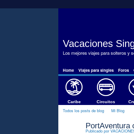
Vacaciones Sing
Los mejores viajes para solteros y 
Home
Viajes para singles
Foros
Caribe
Circuitos
Cr
Todos los posts de blog
Mi Blog
PortAventura 
A
Publicado por
VACACIONE