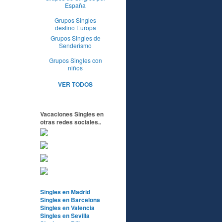
España
Grupos Singles
destino Europa
Grupos Singles de
Senderismo
Grupos Singles con
niños
VER TODOS
Vacaciones Singles en
otras redes sociales..
Singles en Madrid
Singles en Barcelona
Singles en Valencia
Singles en Sevilla