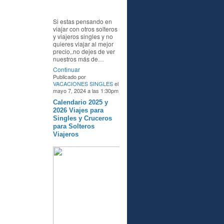
Si estas pensando en
viajar con otros solteros
y viajeros singles y no
quieres viajar al mejor
precio,.no dejes de ver
nuestros más de…
Continuar
Publicado por
VACACIONES SINGLES
el
mayo 7, 2024 a las 1:30pm
Calendario 2025 y
A
2026 Viajes para
Singles y Cruceros
para Solteros
Viajeros