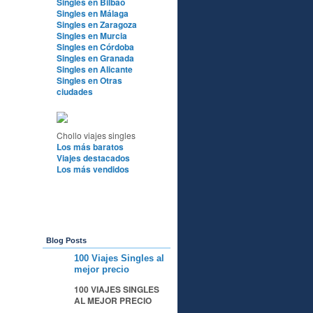
Singles en Bilbao
Singles en Málaga
Singles en Zaragoza
Singles en Murcia
Singles en Córdoba
Singles en Granada
Singles en Alicante
Singles en Otras
ciudades
Chollo viajes singles
Los más baratos
Viajes destacados
Los más vendidos
Blog Posts
100 Viajes Singles al
A
mejor precio
100 VIAJES SINGLES
AL MEJOR PRECIO