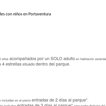
les con niños en Portaventura
acompañados por un SOLO adulto
12 años
en habitación estándar
4 estrellas
dentro del parque.
de
situado
entradas de 2 días al parque*
 incluidas en el precio
.
entradas de 3 días al parque*
án incliudas
para poder disfrutar del