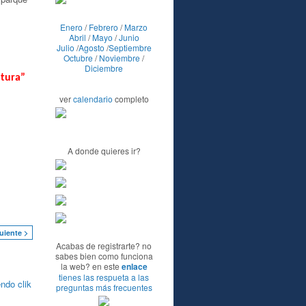
Enero
/
Febrero
/
Marzo
Abril
/
Mayo
/
Junio
Julio
/
Agosto
/
Septiembre
Octubre
/
Noviembre
/
Diciembre
tura”
ver
calendario
completo
A donde quieres ir?
uiente >
Acabas de registrarte? no
sabes bien como funciona
la web? en este
enlace
tienes las respueta a las
ndo clik
preguntas más frecuentes