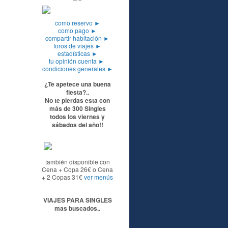
como reservo
►
como pago
►
compartir habitación
►
foros de viajes
►
estadísticas
►
tu opinión cuenta
►
condiciones generales
►
¿Te apetece una buena
fiesta?..
No te pierdas esta con
más de 300 Singles
todos los viernes y
sábados del año!!
también disponible con
Cena + Copa 26€ o Cena
+ 2 Copas 31€
ver menús
VIAJES PARA SINGLES
mas buscados..