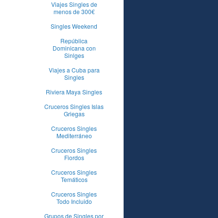
Viajes Singles de
menos de 300€
Singles Weekend
República
Dominicana con
Sinlges
Viajes a Cuba para
Singles
Riviera Maya Singles
Cruceros Singles Islas
Griegas
Cruceros Singles
Mediterráneo
Cruceros Singles
Fiordos
Cruceros Singles
Temáticos
Cruceros Singles
Todo Incluido
Grupos de Singles por