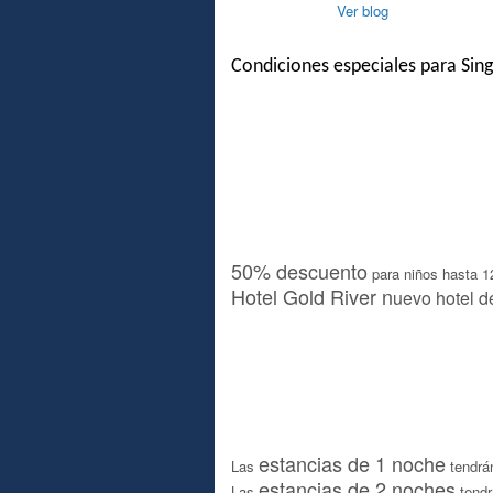
Ver blog
Condiciones especiales para Sing
50% descuento
para niños hasta 
Hotel Gold River n
uevo hotel 
estancias de 1 noche
Las
tendrán
estancias de 2 noches
Las
tendr