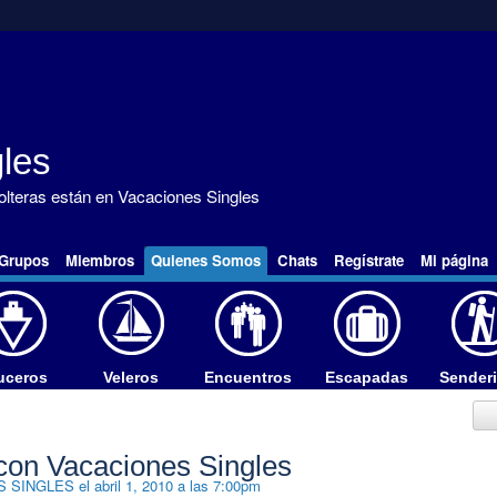
les
solteras están en Vacaciones Singles
Grupos
Miembros
Quienes Somos
Chats
Regístrate
Mi página
uceros
Veleros
Encuentros
Escapadas
Sender
con Vacaciones Singles
S SINGLES
el abril 1, 2010 a las 7:00pm