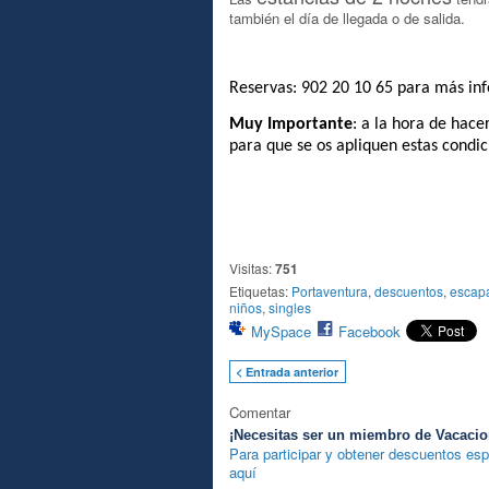
también el día de llegada o de salida.
Reservas: 902 20 10 65 para más inf
Muy Importante
: a la hora de hace
para que se os apliquen estas condi
Visitas:
751
Etiquetas:
Portaventura
,
descuentos
,
escap
niños
,
singles
MySpace
Facebook
< Entrada anterior
Comentar
¡Necesitas ser un miembro de Vacacio
Para participar y obtener descuentos esp
aquí