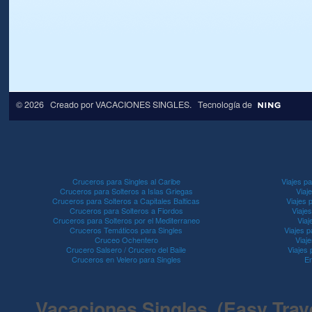
© 2026 Creado por
VACACIONES SINGLES
. Tecnología de
Cruceros para Singles al Caribe
Viajes pa
Cruceros para Solteros a Islas Griegas
Viaj
Cruceros para Solteros a Capitales Balticas
Viajes 
Cruceros para Solteros a Fiordos
Viaje
Cruceros para Solteros por el Mediterraneo
Viaj
Cruceros Temáticos para Singles
Viajes p
Cruceo Ochentero
Viaje
Crucero Salsero / Crucero del Baile
Viajes
Cruceros en Velero para Singles
En
Vacaciones Singles (Easy Travel