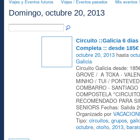
Viajes y Eventos futuros
Viajes / Eventos pasados
Mis eventos /
Domingo, octubre 20, 2013
Circuito ::Galicia 6 dias
Completa :: desde 185€
octubre 20, 2013
hasta
octu
Galicia
Circuito Galicia desde: 18
GROVE / A TOXA - VALE
MINHO / TUI / PONTEVED
COMBARRO - SANTIAGO
COMPOSTELA *CIRCUIT
RECOMENDADO PARA SI
SENIORS Fechas: Salida 2
Organizado por
VACACION
Tipo:
circuitos
,
grupos
,
gali
octubre
,
otoño
,
2013
,
barat