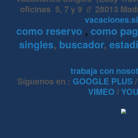
oficinas 5, 7 y 9 // 28013 Mad
vacaciones.s
como reservo
,
como pa
singles
,
buscador
,
estadí
trabaja con noso
Síguenos en :
GOOGLE PLUS
VIMEO
/
YOU