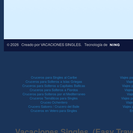
© 2026 Creado por
VACACIONES SINGLES
. Tecnología de
Cruceros para Singles al Caribe
Viajes pa
Cruceros para Solteros a Islas Griegas
Viaj
Cruceros para Solteros a Capitales Balticas
Viajes 
Cruceros para Solteros a Fiordos
Viaje
Cruceros para Solteros por el Mediterraneo
Viaj
Cruceros Temáticos para Singles
Viajes p
Cruceo Ochentero
Viaje
Crucero Salsero / Crucero del Baile
Viajes
Cruceros en Velero para Singles
En
Vacaciones Singles (Easy Travel