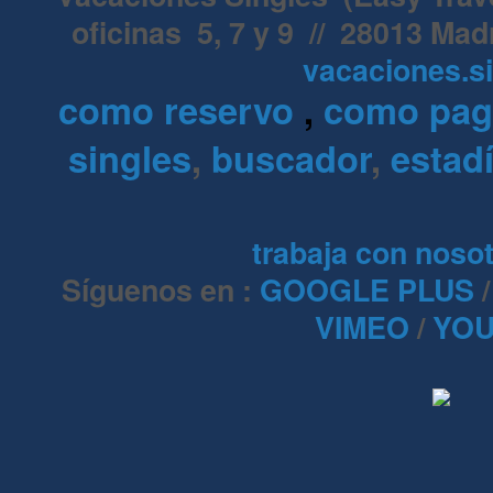
oficinas 5, 7 y 9 // 28013 Mad
vacaciones.s
como reservo
,
como pa
singles
,
buscador
,
estadí
trabaja con noso
Síguenos en :
GOOGLE PLUS
VIMEO
/
YOU