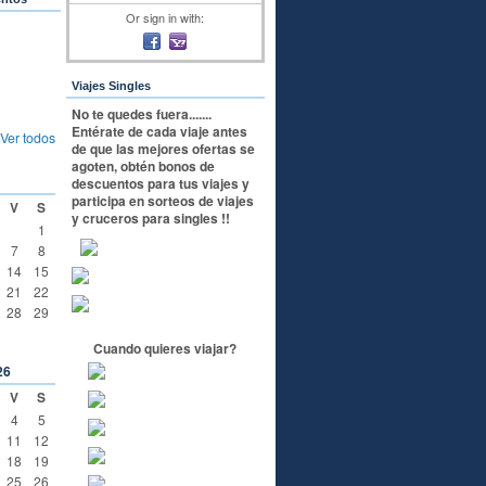
Or sign in with:
Viajes Singles
No te quedes fuera.......
Entérate de cada viaje antes
Ver todos
de que las mejores ofertas se
agoten, obtén bonos de
descuentos para tus viajes y
participa en sorteos de viajes
V
S
y cruceros para singles !!
1
7
8
14
15
21
22
28
29
Cuando quieres viajar?
26
V
S
4
5
11
12
18
19
25
26