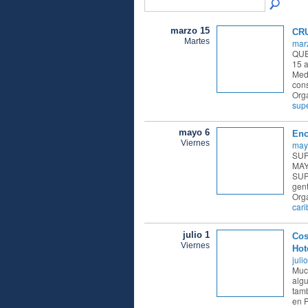
marzo 15
CR
Martes
mar
QUE
15 a
Med
cons
Org
supe
mayo 6
Enc
Viernes
may
SUP
MAYO
SUP
gent
Orga
cari
julio 1
Cos
Viernes
Hote
juli
Much
algu
tamb
en P