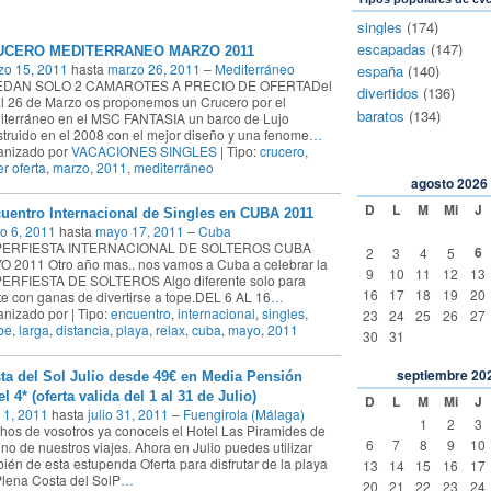
singles
(174)
escapadas
(147)
UCERO MEDITERRANEO MARZO 2011
zo 15, 2011
hasta
marzo 26, 2011
–
Mediterráneo
españa
(140)
DAN SOLO 2 CAMAROTES A PRECIO DE OFERTADel
divertidos
(136)
l 26 de Marzo os proponemos un Crucero por el
baratos
(134)
iterráneo en el MSC FANTASIA un barco de Lujo
truido en el 2008 con el mejor diseño y una fenome
…
anizado por
VACACIONES SINGLES
| Tipo:
crucero
,
r oferta
,
marzo
,
2011
,
mediterráneo
agosto
2026
D
L
M
Mi
J
uentro Internacional de Singles en CUBA 2011
o 6, 2011
hasta
mayo 17, 2011
–
Cuba
ERFIESTA INTERNACIONAL DE SOLTEROS CUBA
6
2
3
4
5
 2011 Otro año mas.. nos vamos a Cuba a celebrar la
9
10
11
12
13
ERFIESTA DE SOLTEROS Algo diferente solo para
16
17
18
19
20
e con ganas de divertirse a tope.DEL 6 AL 16
…
nizado por | Tipo:
encuentro
,
internacional
,
singles
,
23
24
25
26
27
be
,
larga
,
distancia
,
playa
,
relax
,
cuba
,
mayo
,
2011
30
31
septiembre
20
ta del Sol Julio desde 49€ en Media Pensión
l 4* (oferta valida del 1 al 31 de Julio)
D
L
M
Mi
J
o 1, 2011
hasta
julio 31, 2011
–
Fuengirola (Málaga)
1
2
3
os de vosotros ya conoceis el Hotel Las Piramides de
6
7
8
9
10
no de nuestros viajes. Ahora en Julio puedes utilizar
ién de esta estupenda Oferta para disfrutar de la playa
13
14
15
16
17
lena Costa del Sol P
…
20
21
22
23
24