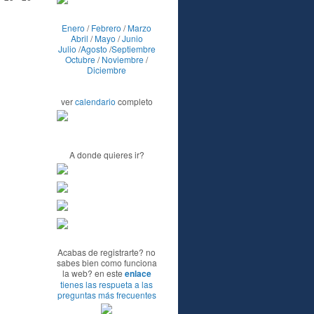
Enero
/
Febrero
/
Marzo
Abril
/
Mayo
/
Junio
Julio
/
Agosto
/
Septiembre
Octubre
/
Noviembre
/
Diciembre
ver
calendario
completo
A donde quieres ir?
Acabas de registrarte? no
sabes bien como funciona
la web? en este
enlace
tienes las respueta a las
preguntas más frecuentes