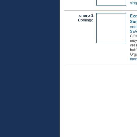
sing
enero 1
Exc
Domingo
Sin
ener
SEVA
COM
muy 
ver 
habi
Orga
mon