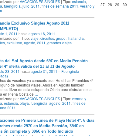
anizado por
VACACIONES SINGLES
| Tipo:
estancia
,
27
28
29
30
ya
,
fuengirola
,
julio
,
2011
,
fines de semana 2011
,
verano y
ya
landia Exclusivo Singles Agosto 2011
OMPLETO)
to 1, 2011
hasta
agosto 16, 2011
nizado por | Tipo:
viaje
,
circuitos
,
grupo
,
thailandia
,
les
,
excluisvo
,
agosto
,
2011
,
grandes viajes
ta del Sol Agosto desde 69€ en Media Pensión
el 4* oferta valida del 23 al 31 de Agosto
to 23, 2011
hasta
agosto 31, 2011
–
Fuengirola
laga)
os de vosotros ya conoceis este Hotel Las Piramides 4*
lguno de nuestros viajes. Ahora en Agosto también
es utilizar de esta estupenda Oferta para disfrutar de la
a en Plena Costa del
…
anizado por
VACACIONES SINGLES
| Tipo:
verano y
ya
,
estancia
,
playa
,
fuengirola
,
agosto
,
2011
,
fines de
ana 2011
aciones en Primera Linea de Playa Hotel 4*, 6 dias
oches desde 297€ en Media Pensión, 354€ en
sión completa y 396€ en Todo Incluido