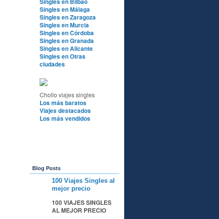
Singles en Bilbao
Singles en Málaga
Singles en Zaragoza
Singles en Murcia
Singles en Córdoba
Singles en Granada
Singles en Alicante
Singles en Otras
ciudades
Chollo viajes singles
Los más baratos
Viajes destacados
Los más vendidos
Blog Posts
100 Viajes Singles al
A
mejor precio
100 VIAJES SINGLES
AL MEJOR PRECIO