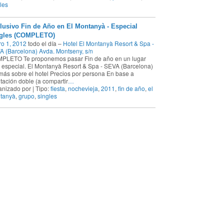
les
lusivo Fin de Año en El Montanyà - Especial
gles (COMPLETO)
o 1, 2012
todo el día –
Hotel El Montanyà Resort & Spa -
 (Barcelona) Avda. Montseny, s/n
PLETO Te proponemos pasar Fin de año en un lugar
especial. El Montanyà Resort & Spa - SEVA (Barcelona)
más sobre el hotel Precios por persona En base a
tación doble (a compartir
…
nizado por | Tipo:
fiesta
,
nochevieja
,
2011
,
fin de año
,
el
tanyà
,
grupo
,
singles