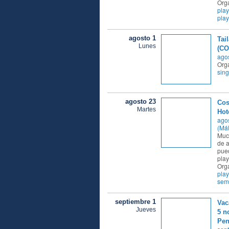
Org
pla
pla
agosto 1
Tai
Lunes
(C
agos
Orga
sing
agosto 23
Cos
Martes
Hot
agos
(Má
Much
de a
pued
play
Org
pla
sem
septiembre 1
Vac
Jueves
5 n
Pen