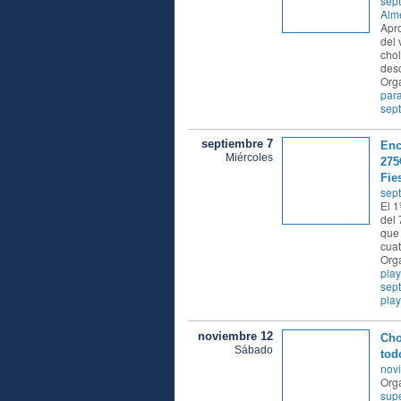
sept
Alme
Apro
del 
chol
desc
Org
par
sep
septiembre 7
Enc
Miércoles
275
Fie
sept
El 1
del 
que 
cuat
Orga
pla
sep
pla
noviembre 12
Cho
Sábado
tod
nov
Org
supe