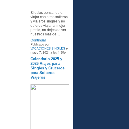
Si estas pensando en
viajar con otros solteros
y viajeros singles y no
quieres viajar al mejor
precio,.no dejes de ver
nuestros más de…
Continuar
Publicado por
VACACIONES SINGLES
el
mayo 7, 2024 a las 1:30pm
Calendario 2025 y
A
2026 Viajes para
Singles y Cruceros
para Solteros
Viajeros