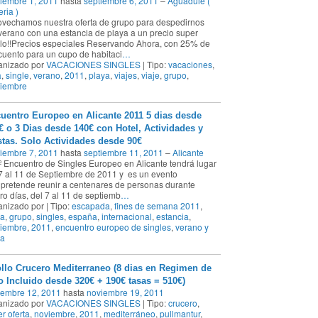
iembre 1, 2011
hasta
septiembre 6, 2011
–
Aguadule (
ria )
vechamos nuestra oferta de grupo para despedirnos
verano con una estancia de playa a un precio super
lo!!Precios especiales Reservando Ahora, con 25% de
uento para un cupo de habitaci
…
anizado por
VACACIONES SINGLES
| Tipo:
vacaciones
,
a
,
single
,
verano
,
2011
,
playa
,
viajes
,
viaje
,
grupo
,
tiembre
uentro Europeo en Alicante 2011 5 dias desde
€ o 3 Dias desde 140€ con Hotel, Actividades y
stas. Solo Actividades desde 90€
iembre 7, 2011
hasta
septiembre 11, 2011
–
Alicante
º Encuentro de Singles Europeo en Alicante tendrá lugar
7 al 11 de Septiembre de 2011 y es un evento
pretende reunir a centenares de personas durante
ro días, del 7 al 11 de septiemb
…
nizado por | Tipo:
escapada
,
fines de semana 2011
,
ya
,
grupo
,
singles
,
españa
,
internacional
,
estancia
,
tiembre
,
2011
,
encuentro europeo de singles
,
verano y
ya
llo Crucero Mediterraneo (8 dias en Regimen de
o Incluido desde 320€ + 190€ tasas = 510€)
iembre 12, 2011
hasta
noviembre 19, 2011
anizado por
VACACIONES SINGLES
| Tipo:
crucero
,
r oferta
,
noviembre
,
2011
,
mediterráneo
,
pullmantur
,