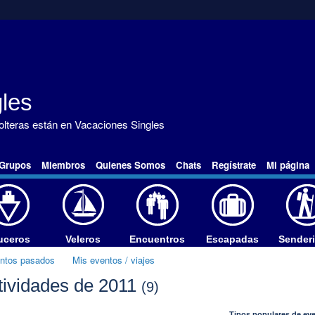
les
solteras están en Vacaciones Singles
Grupos
Miembros
Quienes Somos
Chats
Regístrate
Mi página
uceros
Veleros
Encuentros
Escapadas
Sender
entos pasados
Mis eventos / viajes
ctividades de 2011
(9)
Tipos populares de ev