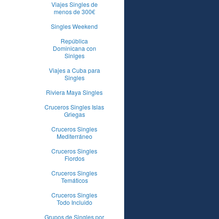
Viajes Singles de
menos de 300€
Singles Weekend
República
Dominicana con
Sinlges
Viajes a Cuba para
Singles
Riviera Maya Singles
Cruceros Singles Islas
Griegas
Cruceros Singles
Mediterráneo
Cruceros Singles
Fiordos
Cruceros Singles
Temáticos
Cruceros Singles
Todo Incluido
Grupos de Singles por