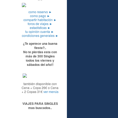
como reservo
►
como pago
►
compartir habitación
►
foros de viajes
►
estadísticas
►
tu opinión cuenta
►
condiciones generales
►
¿Te apetece una buena
fiesta?..
No te pierdas esta con
más de 300 Singles
todos los viernes y
sábados del año!!
también disponible con
Cena + Copa 26€ o Cena
+ 2 Copas 31€
ver menús
VIAJES PARA SINGLES
mas buscados..