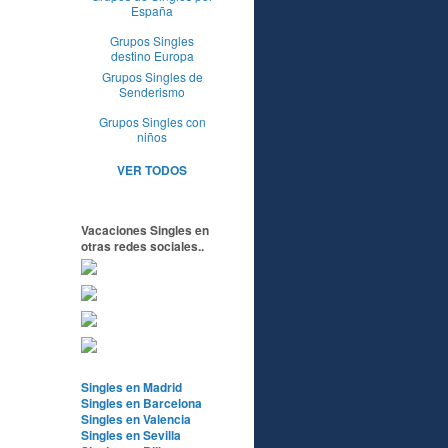
España
Grupos Singles
destino Europa
Grupos Singles de
Senderismo
Grupos Singles con
niños
VER TODOS
Vacaciones Singles en
otras redes sociales..
Singles en Madrid
Singles en Barcelona
Singles en Valencia
Singles en Sevilla