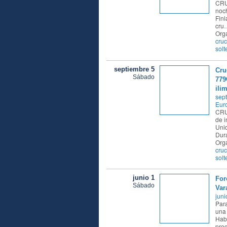
CRU
noch
Finl
cru
Org
cruc
solt
septiembre 5
Cru
Sábado
779
ilim
sept
Eur
CRU
de i
Uni
Dura
Org
cruc
solt
junio 1
For
Sábado
Var
juni
Para
una
Haba
pro