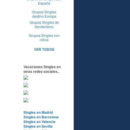
España
Grupos Singles
destino Europa
Grupos Singles de
Senderismo
Grupos Singles con
niños
VER TODOS
Vacaciones Singles en
otras redes sociales..
Singles en Madrid
Singles en Barcelona
Singles en Valencia
Singles en Sevilla