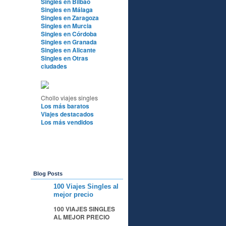
Singles en Bilbao
Singles en Málaga
Singles en Zaragoza
Singles en Murcia
Singles en Córdoba
Singles en Granada
Singles en Alicante
Singles en Otras
ciudades
Chollo viajes singles
Los más baratos
Viajes destacados
Los más vendidos
Blog Posts
100 Viajes Singles al
A
mejor precio
100 VIAJES SINGLES
AL MEJOR PRECIO