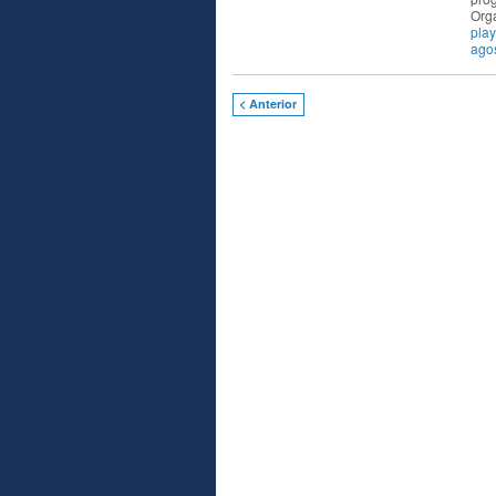
Org
pla
ago
< Anterior