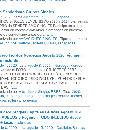
o Senderismo Grupos Singles
o 1, 2020
hasta
diciembre 31, 2020
–
españa
POS SINGLES SENDERISMO 2020 y 2021 Bienvenido
FORO de SENDERISMO SINGLES Participa en el foro
 estar en contacto con otros interesados en nuestros
es de senderismo antes durante
…
anizado por
VACACIONES SINGLES
| Tipo:
senderismo
,
ges
,
grupos
,
solteros
,
solteras
,
viajes
,
escapadas
cero Fiordos Noruegos Agosto 2020 Régimen
o Incluido
to 1, 2020
hasta
agosto 8, 2020
–
Noruega, Fiordos
nvenido al FORO de nuestros CRUCEROS PARA
GLES a FIORDOS NORUEGOS 8 DÍAS, 7 NOCHES
IMEN TODO INCLUIDO INCLUYE.. VUELOS DESDE
RID o BARCELONA TRASLADOS Y PAQUETE DE
IDAS PL
…
anizado por
Vacaciones Singles RRPP
| Tipo:
2020
,
sto
,
crucero
,
europa
,
grupos
,
singles
,
verano
,
fiordos
,
eros
,
solteras
,
noruegos
rucero Singles Capitales Bálticas Agosto 2020
 VUELOS y Régimen TODO INCLUIDO desde
99 tasas incluidas
to 8, 2020
hasta
agosto 15, 2020
–
Capitales Bálticas