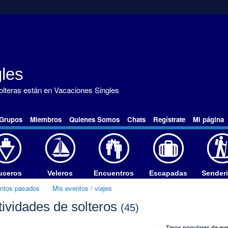
les
solteras están en Vacaciones Singles
Grupos
Miembros
Quienes Somos
Chats
Regístrate
Mi página
uceros
Veleros
Encuentros
Escapadas
Sender
entos pasados
Mis eventos / viajes
tividades de solteros
(45)
Tipos populares de ev