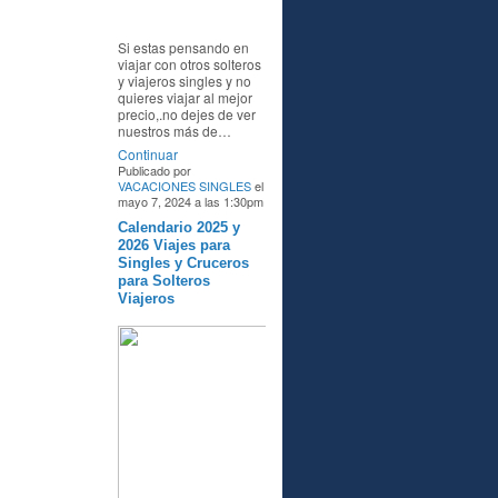
Si estas pensando en
viajar con otros solteros
y viajeros singles y no
quieres viajar al mejor
precio,.no dejes de ver
nuestros más de…
Continuar
Publicado por
VACACIONES SINGLES
el
mayo 7, 2024 a las 1:30pm
Calendario 2025 y
A
2026 Viajes para
Singles y Cruceros
para Solteros
Viajeros