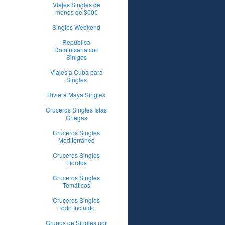
Viajes Singles de
menos de 300€
Singles Weekend
República
Dominicana con
Sinlges
Viajes a Cuba para
Singles
Riviera Maya Singles
Cruceros Singles Islas
Griegas
Cruceros Singles
Mediterráneo
Cruceros Singles
Fiordos
Cruceros Singles
Temáticos
Cruceros Singles
Todo Incluido
Grupos de Singles por