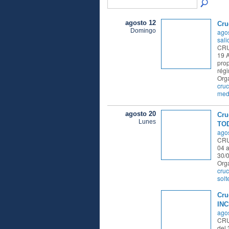
agosto 12
Cru
Domingo
agos
sali
CRU
19 A
pro
rég
Org
cruc
med
agosto 20
Cru
Lunes
TOD
agos
CRU
04 a
30/
Org
cruc
solt
Cru
INC
agos
CRU
del 