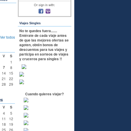
Or sign in with:
Viajes Singles
No te quedes fuera.......
Entérate de cada viaje antes
Ver todos
de que las mejores ofertas se
agoten, obtén bonos de
descuentos para tus viajes y
participa en sorteos de viajes
V
S
y cruceros para singles !!
1
7
8
14
15
21
22
28
29
Cuando quieres viajar?
26
V
S
4
5
11
12
18
19
25
26