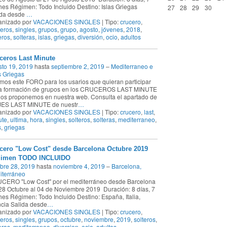
es Régimen: Todo Incluido Destino: Islas Griegas
27
28
29
30
ida desde
…
anizado por
VACACIONES SINGLES
| Tipo:
crucero
,
eros
,
singles
,
grupos
,
grupo
,
agosto
,
jóvenes
,
2018
,
eros
,
solteras
,
islas
,
griegas
,
diversión
,
ocio
,
adultos
ceros Last Minute
to 19, 2019
hasta
septiembre 2, 2019
–
Mediterraneo e
s Griegas
mos este FORO para los usarios que quieran participar
la formación de grupos en los CRUCEROS LAST MINUTE
os proponemos en nuestra web. Consulta el apartado de
JES LAST MINUTE de nuestr
…
anizado por
VACACIONES SINGLES
| Tipo:
crucero
,
last
,
ute
,
ultima
,
hora
,
singles
,
solteros
,
solteras
,
mediterraneo
,
s
,
griegas
cero "Low Cost" desde Barcelona Octubre 2019
imen TODO INCLUIDO
bre 28, 2019
hasta
noviembre 4, 2019
–
Barcelona,
iterráneo
CERO "Low Cost" por el mediterráneo desde Barcelona
28 Octubre al 04 de Noviembre 2019 Duración: 8 días, 7
es Régimen: Todo Incluido Destino: España, Italia,
cia Salida desde
…
anizado por
VACACIONES SINGLES
| Tipo:
crucero
,
eros
,
singles
,
grupos
,
octubre
,
noviembre
,
2019
,
solteros
,
eras
,
mediterraneo
,
diversion
,
ocio
,
adultos