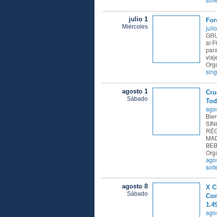
julio 1
For
Miércoles
juli
GRU
al 
para
viaj
Org
sin
agosto 1
Cru
Sábado
Tod
agos
Bie
SIN
RÉG
MAD
BEB
Org
ago
solt
agosto 8
X C
Sábado
Con
1.4
agos