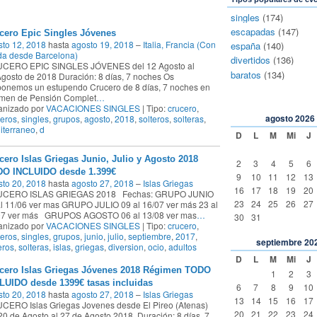
singles
(174)
escapadas
(147)
cero Epic Singles Jóvenes
to 12, 2018
hasta
agosto 19, 2018
–
Italia, Francia (Con
españa
(140)
da desde Barcelona)
divertidos
(136)
CERO EPIC SINGLES JÓVENES del 12 Agosto al
baratos
(134)
gosto de 2018 Duración: 8 días, 7 noches Os
ponemos un estupendo Crucero de 8 días, 7 noches en
imen de Pensión Complet
…
anizado por
VACACIONES SINGLES
| Tipo:
crucero
,
agosto
2026
eros
,
singles
,
grupos
,
agosto
,
2018
,
solteros
,
solteras
,
iterraneo
,
d
D
L
M
Mi
J
cero Islas Griegas Junio, Julio y Agosto 2018
2
3
4
5
6
O INCLUIDO desde 1.399€
9
10
11
12
13
to 20, 2018
hasta
agosto 27, 2018
–
Islas Griegas
16
17
18
19
20
CERO ISLAS GRIEGAS 2018 Fechas: GRUPO JUNIO
23
24
25
26
27
l 11/06 ver mas GRUPO JULIO 09 al 16/07 ver más 23 al
07 ver más GRUPOS AGOSTO 06 al 13/08 ver mas
…
30
31
anizado por
VACACIONES SINGLES
| Tipo:
crucero
,
eros
,
singles
,
grupos
,
junio
,
julio
,
septiembre
,
2017
,
septiembre
20
eros
,
solteras
,
islas
,
griegas
,
diversion
,
ocio
,
adultos
D
L
M
Mi
J
cero Islas Griegas Jóvenes 2018 Régimen TODO
1
2
3
LUIDO desde 1399€ tasas incluidas
6
7
8
9
10
to 20, 2018
hasta
agosto 27, 2018
–
Islas Griegas
13
14
15
16
17
CERO Islas Griegas Jovenes desde El Pireo (Atenas)
20
21
22
23
24
20 de Agosto al 27 de Agosto 2018 Duración: 8 días, 7