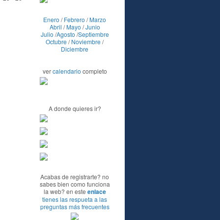
Enero
/
Febrero
/
Marzo
Abril
/
Mayo
/
Junio
Julio
/
Agosto
/
Septiembre
Octubre
/
Noviembre
/
Diciembre
ver
calendario
completo
A donde quieres ir?
Acabas de registrarte? no
sabes bien como funciona
la web? en este
enlace
tienes las respueta a las
preguntas más frecuentes