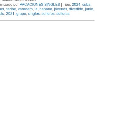
anizado por
VACACIONES SINGLES
| Tipo:
2024
,
cuba
,
yas
,
caribe
,
varadero
,
la
,
habana
,
jóvenes
,
divertido
,
junio
,
sto
,
2021
,
grupo
,
singles
,
solteros
,
solteras