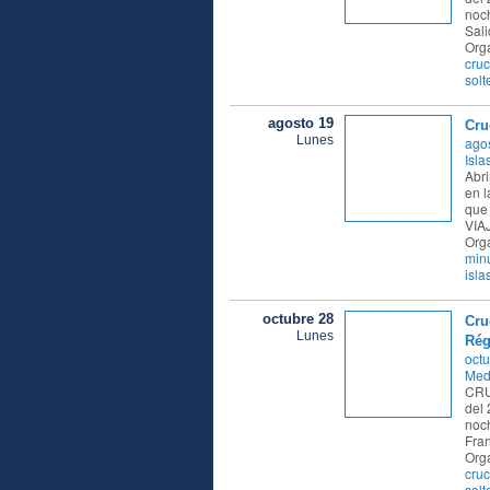
noch
Sal
Org
cruc
solt
agosto 19
Cru
Lunes
agos
Isla
Abri
en 
que 
VIA
Org
min
isla
octubre 28
Cru
Lunes
Rég
octu
Med
CRU
del 
noch
Fran
Org
cruc
solt