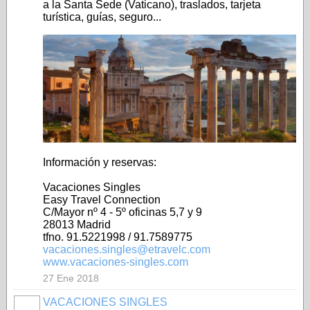
a la Santa Sede (Vaticano), traslados, tarjeta
turística, guías, seguro...
Información y reservas:
Vacaciones Singles
Easy Travel Connection
C/Mayor nº 4 - 5º oficinas 5,7 y 9
28013 Madrid
tfno. 91.5221998 / 91.7589775
vacaciones.singles@etravelc.com
www.vacaciones-singles.com
27 Ene 2018
VACACIONES SINGLES
A