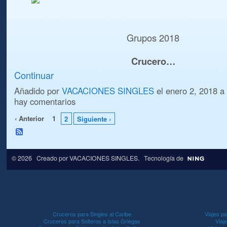
Grupos 2018
Crucero…
Continuar
Añadido por
VACACIONES SINGLES
el enero 2, 2018 
hay comentarios
‹ Anterior
1
2
Siguiente ›
© 2026 Creado por
VACACIONES SINGLES
. Tecnología de
Cruceros para Singles al Caribe
Viajes pa
Cruceros para Solteros a Islas Griegas
Viaj