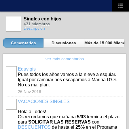
Singles con hijos
431 miembros
Descripción
Comentarios
Discusiones
Más de 15.000 Miembro
ver más comentarios
Eduvigis
A
Pues todos los años vamos a la nieve a esquiar.
Igual por cambiar nos escapamos a Marina D'Or.
No es mal plan.
26 Nov 2018
VACACIONES SINGLES
A
Hola a Todos!
Os recordamos que mañana
5/03
termina el plazo
para
SOLICITAR LAS RESERVAS
con
DESCUENTOS
de hasta el
25%
en el Programa