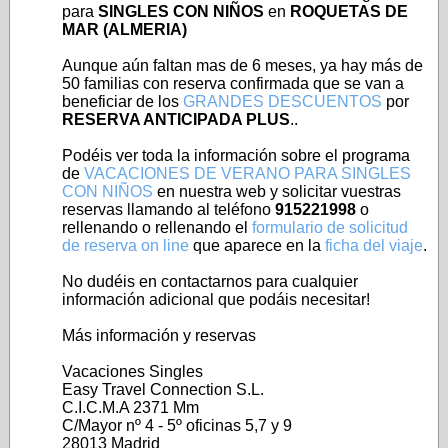
para
SINGLES CON NIÑOS
en
ROQUETAS DE
MAR (ALMERIA)
Aunque aún faltan mas de 6 meses, ya hay más de
50 familias con reserva confirmada que se van a
beneficiar de los
GRANDES DESCUENTOS
por
RESERVA ANTICIPADA PLUS
..
Podéis ver toda la información sobre el programa
de
VACACIONES DE VERANO PARA SINGLES
CON NIÑOS
en nuestra web y solicitar vuestras
reservas llamando al teléfono
915221998
o
rellenando o rellenando
el
formulario de solicitud
de reserva on line
que aparece en la
ficha del viaje
.
No dudéis en contactarnos para cualquier
información adicional que podáis necesitar!
Más información y reservas
Vacaciones Singles
Easy Travel Connection S.L.
C.I.C.M.A 2371 Mm
C/Mayor nº 4 - 5º oficinas 5,7 y 9
28013 Madrid