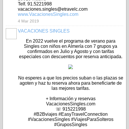
Telf. 91.5221998
vacaciones.singles@etravelc.com
www.VacacionesSingles.com
4 Mar 2019
VACACIONES SINGLES
A
En 2022 vuelve el programa de verano para
Singles con niños en Almería con 7 grupos ya
confirmados en Julio y Agosto y con tarifas
especiales con descuentos por reserva anticipada.
No esperes a que los precios suban o las plazas se
agoten y haz tu reserva ahora para beneficiarte de
las mejores tarifas.
+ Información y reservas
VacacionesSingles.com
☏ 915221998
#B2Bviajes #EasyTravelConnection
#VacacionesSingles #ViajesParaSolteros
#GruposSingles