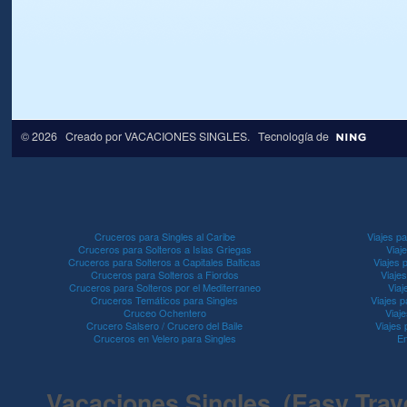
© 2026 Creado por
VACACIONES SINGLES
. Tecnología de
Cruceros para Singles al Caribe
Viajes pa
Cruceros para Solteros a Islas Griegas
Viaj
Cruceros para Solteros a Capitales Balticas
Viajes 
Cruceros para Solteros a Fiordos
Viaje
Cruceros para Solteros por el Mediterraneo
Viaj
Cruceros Temáticos para Singles
Viajes p
Cruceo Ochentero
Viaje
Crucero Salsero / Crucero del Baile
Viajes
Cruceros en Velero para Singles
En
Vacaciones Singles (Easy Travel