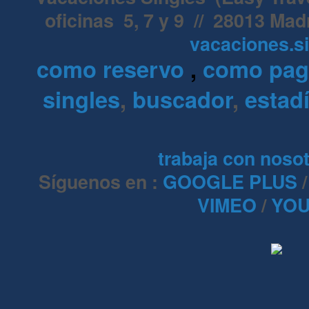
oficinas 5, 7 y 9 // 28013 Mad
vacaciones.s
como reservo
,
como pa
singles
,
buscador
,
estadí
trabaja con noso
Síguenos en :
GOOGLE PLUS
VIMEO
/
YOU