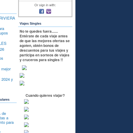
Or sign in with:
a RIVIERA
Viajes Singles
ara
No te quedes fuera.......
rupos
Entérate de cada viaje antes
de que las mejores ofertas se
LES
agoten, obtén bonos de
026
descuentos para tus viajes y
y
participa en sorteos de viajes
os
y cruceros para singles !!
l mejor
s 2024 y
Cuando quieres viajar?
ulares
 de
tas a
nto para
S