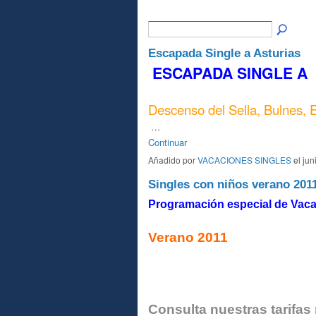
Escapada Single a Asturias
ESCAPADA SINGLE A
Descenso del Sella, Bulnes, E
…
Continuar
Añadido por
VACACIONES SINGLES
el jun
Singles con niños verano 201
Programación especial de Vaca
Verano 2011
Consulta nuestras tarif