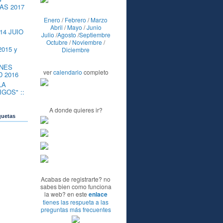
AS 2017
Enero
/
Febrero
/
Marzo
Abril
/
Mayo
/
Junio
14 JUIO
Julio
/
Agosto
/
Septiembre
Octubre
/
Noviembre
/
2015 y
Diciembre
NES
ver
calendario
completo
 2016
LA
GOS" ::
A donde quieres ir?
quetas
Acabas de registrarte? no
sabes bien como funciona
la web? en este
enlace
tienes las respueta a las
preguntas más frecuentes