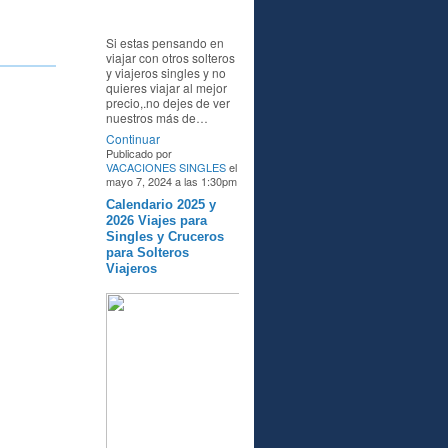
Si estas pensando en
viajar con otros solteros
y viajeros singles y no
quieres viajar al mejor
precio,.no dejes de ver
nuestros más de…
Continuar
Publicado por
VACACIONES SINGLES
el
mayo 7, 2024 a las 1:30pm
Calendario 2025 y
A
2026 Viajes para
Singles y Cruceros
para Solteros
Viajeros