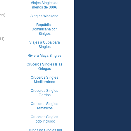
Viajes Singles de
menos de 300€
11)
Singles Weekend
República
Dominicana con
Sinlges
11)
Viajes a Cuba para
Singles
Riviera Maya Singles
Cruceros Singles Islas
Griegas
Cruceros Singles
Mediterráneo
Cruceros Singles
Fiordos
Cruceros Singles
Temáticos
Cruceros Singles
Todo Incluido
Grupos de Singles por