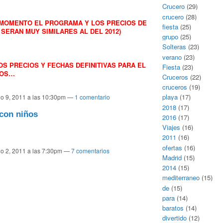
Crucero
(29)
crucero
(28)
MOMENTO EL PROGRAMA Y LOS PRECIOS DE
fiesta
(25)
 SERAN MUY SIMILARES AL DEL 2012)
grupo
(25)
Solteras
(23)
verano
(23)
 PRECIOS Y FECHAS DEFINITIVAS PARA EL
Fiesta
(23)
MOS…
Cruceros
(22)
cruceros
(19)
playa
(17)
io 9, 2011 a las 10:30pm —
1 comentario
2018
(17)
 con niños
2016
(17)
Viajes
(16)
2011
(16)
ofertas
(16)
io 2, 2011 a las 7:30pm —
7 comentarios
Madrid
(15)
2014
(15)
mediterraneo
(15)
de
(15)
para
(14)
baratos
(14)
divertido
(12)