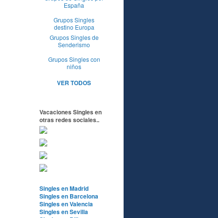
España
Grupos Singles
destino Europa
Grupos Singles de
Senderismo
Grupos Singles con
niños
VER TODOS
Vacaciones Singles en
otras redes sociales..
Singles en Madrid
Singles en Barcelona
Singles en Valencia
Singles en Sevilla