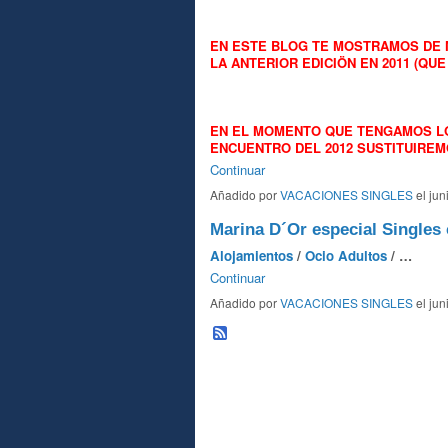
EN ESTE BLOG TE MOSTRAMOS DE 
LA ANTERIOR EDICIÖN EN 2011 (QUE
EN EL MOMENTO QUE TENGAMOS LOS
ENCUENTRO DEL 2012 SUSTITUIRE
Continuar
Añadido por
VACACIONES SINGLES
el jun
Marina D´Or especial Singles
Alojamientos
/
Ocio Adultos
/ …
Continuar
Añadido por
VACACIONES SINGLES
el jun