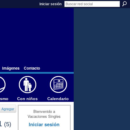
Iniciar sesión
imágenes
Contacto
ismo
Con niños
Calendario
Agregar
Bienvenido a
Vacaciones Singles
11
Iniciar sesión
(5)