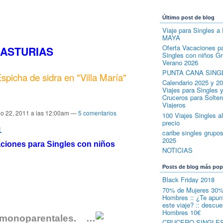
Último post de blog
Viaje para Singles 
MAYA
Oferta Vacaciones p
 ASTURIAS
Singles con niños G
Verano 2026
PUNTA CANA SING
spicha de sidra en "Villa María"
Calendario 2025 y 2
Viajes para Singles 
Cruceros para Solter
Viajeros
io 22, 2011 a las 12:00am —
5 comentarios
100 Viajes Singles a
precio
1
caribe singles grupo
2025
ciones para Singles con niños
NOTICIAS
Posts de blog más pop
Black Friday 2018
70% de Mujeres 30%
Hombres :: ¿Te apun
este viaje? :: descue
Hombres 10€
as monoparentales. …
CRUCERO SINGLE