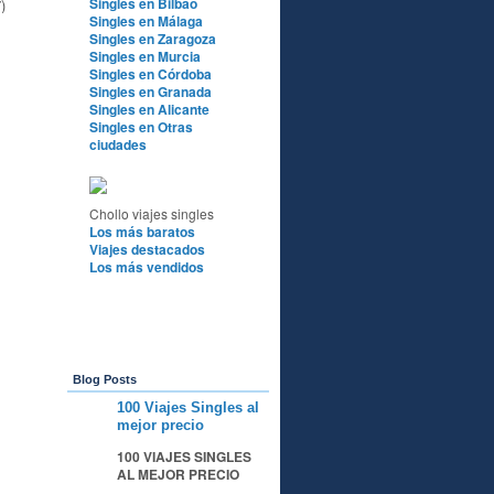
Singles en Bilbao
)
Singles en Málaga
Singles en Zaragoza
Singles en Murcia
Singles en Córdoba
Singles en Granada
Singles en Alicante
Singles en Otras
ciudades
Chollo viajes singles
Los más baratos
Viajes destacados
Los más vendidos
Blog Posts
100 Viajes Singles al
A
mejor precio
100 VIAJES SINGLES
AL MEJOR PRECIO