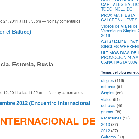
CAPITALES BALTIC
TODO INCLUIDO
PROXIMA FIESTA
SALSERA JUEVES 
io 21, 2011 a las 5:30pm — No hay comentarios
Vídeos de Viajes de
Vacaciones Singles 
 el Baltico)
2016
SALAMANCA JÓVE
SINGLES WEEKEND
ULTIMOS DIAS DE 
PROMOCION "4 AMI
GANA HASTA 300€
ia, Estonia, Rusia
Temas del blog por eti
singles
(116)
solteros
(81)
io 10, 2011 a las 11:52am — No hay comentarios
Singles
(68)
viajes
(51)
iembre 2012 (Encuentro Internacional
solteras
(49)
grupos
(39)
INTERNACIONAL DE
vacaciones
(38)
2013
(37)
2012
(37)
Solteros
(33)