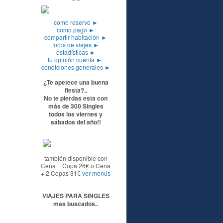
como reservo
►
como pago
►
compartir habitación
►
foros de viajes
►
estadísticas
►
tu opinión cuenta
►
condiciones generales
►
¿Te apetece una buena
fiesta?..
No te pierdas esta con
más de 300 Singles
todos los viernes y
sábados del año!!
también disponible con
Cena + Copa 26€ o Cena
+ 2 Copas 31€
ver menús
VIAJES PARA SINGLES
mas buscados..