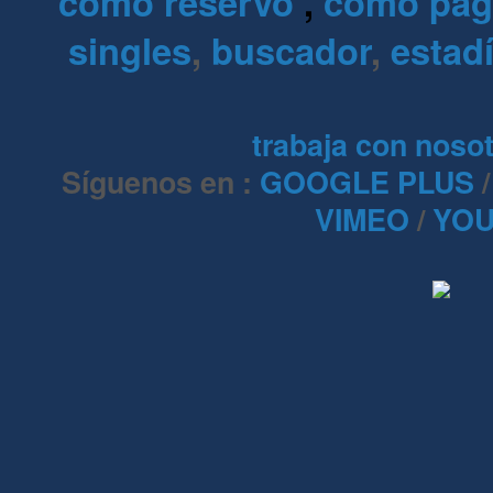
como reservo
,
como pa
singles
,
buscador
,
estadí
trabaja con noso
Síguenos en :
GOOGLE PLUS
VIMEO
/
YOU