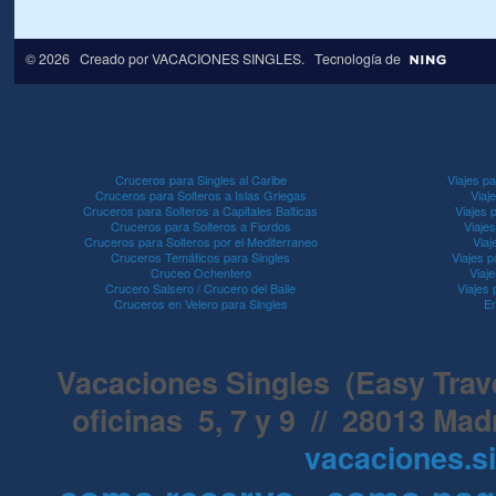
© 2026 Creado por
VACACIONES SINGLES
. Tecnología de
Cruceros para Singles al Caribe
Viajes pa
Cruceros para Solteros a Islas Griegas
Viaj
Cruceros para Solteros a Capitales Balticas
Viajes 
Cruceros para Solteros a Fiordos
Viaje
Cruceros para Solteros por el Mediterraneo
Viaj
Cruceros Temáticos para Singles
Viajes p
Cruceo Ochentero
Viaje
Crucero Salsero / Crucero del Baile
Viajes
Cruceros en Velero para Singles
En
Vacaciones Singles (Easy Travel
oficinas 5, 7 y 9 // 28013 Mad
vacaciones.s