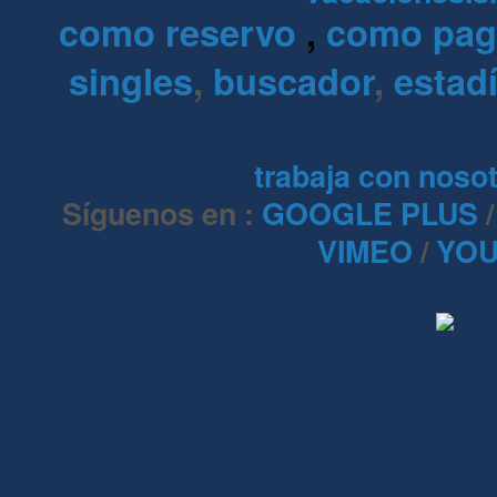
como reservo
,
como pa
singles
,
buscador
,
estadí
trabaja con noso
Síguenos en :
GOOGLE PLUS
VIMEO
/
YOU