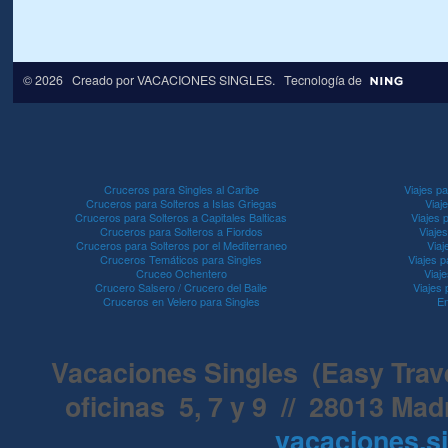
© 2026 Creado por
VACACIONES SINGLES
. Tecnología de
Cruceros para Singles al Caribe
Viajes pa
Cruceros para Solteros a Islas Griegas
Viaj
Cruceros para Solteros a Capitales Balticas
Viajes 
Cruceros para Solteros a Fiordos
Viaje
Cruceros para Solteros por el Mediterraneo
Viaj
Cruceros Temáticos para Singles
Viajes p
Cruceo Ochentero
Viaje
Crucero Salsero / Crucero del Baile
Viajes
Cruceros en Velero para Singles
En
Vacaciones Singles (Easy Travel
oficinas 5, 7 y 9 // 28013 Mad
vacaciones.s