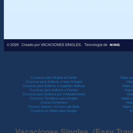
© 2026 Creado por
VACACIONES SINGLES
. Tecnología de
Cruceros para Singles al Caribe
Viajes pa
Cruceros para Solteros a Islas Griegas
Viaj
Cruceros para Solteros a Capitales Balticas
Viajes 
Cruceros para Solteros a Fiordos
Viaje
Cruceros para Solteros por el Mediterraneo
Viaj
Cruceros Temáticos para Singles
Viajes p
Cruceo Ochentero
Viaje
Crucero Salsero / Crucero del Baile
Viajes
Cruceros en Velero para Singles
En
Vacaciones Singles (Easy Travel