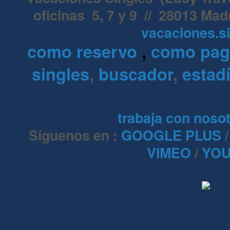
oficinas 5, 7 y 9 // 28013 Mad
vacaciones.s
como reservo
,
como pa
singles
,
buscador
,
estadí
trabaja con noso
Síguenos en :
GOOGLE PLUS
VIMEO
/
YOU