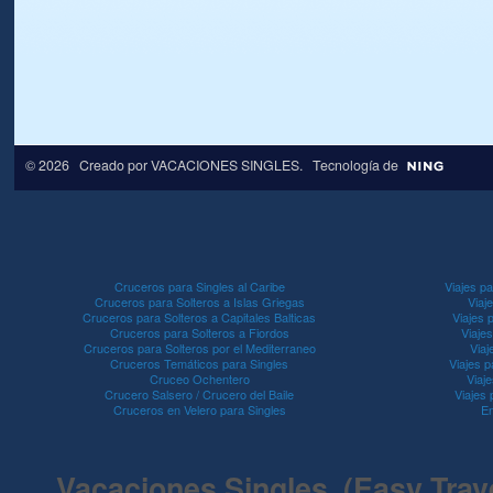
© 2026 Creado por
VACACIONES SINGLES
. Tecnología de
Cruceros para Singles al Caribe
Viajes pa
Cruceros para Solteros a Islas Griegas
Viaj
Cruceros para Solteros a Capitales Balticas
Viajes 
Cruceros para Solteros a Fiordos
Viaje
Cruceros para Solteros por el Mediterraneo
Viaj
Cruceros Temáticos para Singles
Viajes p
Cruceo Ochentero
Viaje
Crucero Salsero / Crucero del Baile
Viajes
Cruceros en Velero para Singles
En
Vacaciones Singles (Easy Travel