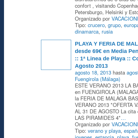
confort , visitando Copenha
Petersburgo, Helsinki y Est
Organizado por
VACACION
Tipo:
crucero
,
grupo
,
europ
dinamarca
,
rusia
PLAYA Y FERIA DE MAL
desde 69€ en Media Pens
:: 1ª Linea de Playa :: C
Agosto 2013
agosto 18, 2013
hasta
agos
Fuengirola (Málaga)
ESTE VERANO 2013 LA BA
en FUENGIROLA (MALAGA) 
la FERIA DE MALAGA BA
VERANO 2013 *OFERTA V
AL 31 DE AGOSTO La cita e
LAS PIRAMIDES 4*
…
Organizado por
VACACION
Tipo:
verano y playa
,
españ
jovenes
,
estancia
,
playa
,
fu