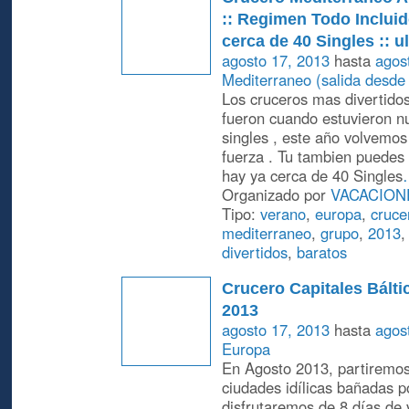
:: Regimen Todo Inclui
cerca de 40 Singles :: u
agosto 17, 2013
hasta
agos
Mediterraneo (salida desde
Los cruceros mas divertido
fueron cuando estuvieron n
singles , este año volvemo
fuerza . Tu tambien puedes 
hay ya cerca de 40 Singles
Organizado por
VACACION
Tipo:
verano
,
europa
,
cruce
mediterraneo
,
grupo
,
2013
divertidos
,
baratos
Crucero Capitales Bálti
2013
agosto 17, 2013
hasta
agos
Europa
En Agosto 2013, partiremo
ciudades idílicas bañadas po
disfrutaremos de 8 días de 