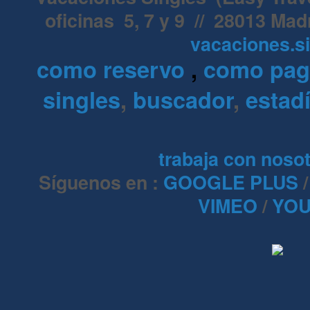
oficinas 5, 7 y 9 // 28013 Mad
vacaciones.s
como reservo
,
como pa
singles
,
buscador
,
estadí
trabaja con noso
Síguenos en :
GOOGLE PLUS
VIMEO
/
YOU