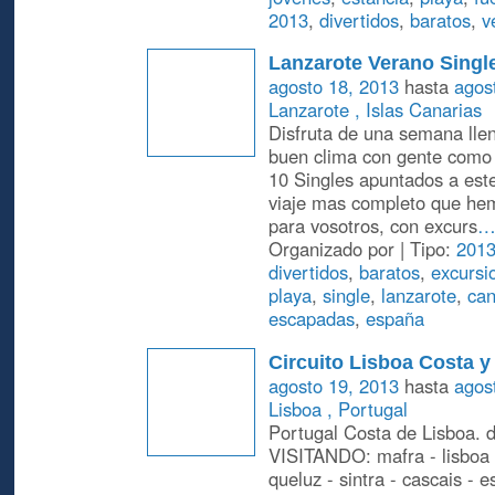
2013
,
divertidos
,
baratos
,
v
Lanzarote Verano Singl
agosto 18, 2013
hasta
agos
Lanzarote , Islas Canarias
Disfruta de una semana llen
buen clima con gente como 
10 Singles apuntados a este
viaje mas completo que he
para vosotros, con excurs
Organizado por | Tipo:
201
divertidos
,
baratos
,
excursi
playa
,
single
,
lanzarote
,
can
escapadas
,
españa
Circuito Lisboa Costa y
agosto 19, 2013
hasta
agos
Lisboa , Portugal
Portugal Costa de Lisboa.
VISITANDO: mafra - lisboa 
queluz - sintra - cascais - e