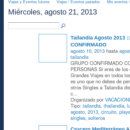
Viajes y Eventos futuros
Viajes / Eventos pasados
Mis eventos /
Miércoles, agosto 21, 2013
Tailandia Agosto 2013 
CONFIRMADO
agosto 10, 2013
hasta
agos
tailandia
GRUPO CONFIRMADO CO
PERSONAS Si eres de los q
Grandes Viajes en todos los
es uno que no debes de per
otros Singles a Tailandia di
c
…
Organizado por
VACACION
Tipo:
tailandia
,
thailandia
,
l
agosto
,
2013
,
circuito
,
play
singles
,
solteros
Crucero Mediterráneo Ag