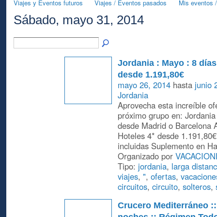
Viajes y Eventos futuros
Viajes / Eventos pasados
Mis eventos /
Sábado, mayo 31, 2014
Jordania : Mayo : 8 día
desde 1.191,80€
mayo 26, 2014
hasta
junio 
Jordania
Aprovecha esta increíble of
próximo grupo en: Jordania
desde Madrid o Barcelona A
Hoteles 4* desde 1.191,80€
incluidas Suplemento en Ha
Organizado por
VACACION
Tipo:
jordania
,
larga distan
viajes
,
"
,
ofertas
,
vacacione
circuitos
,
circuito
,
solteros
,
Crucero Mediterráneo ::
noches :: Régimen Todo 