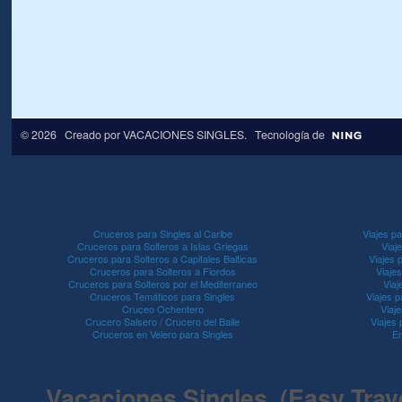
© 2026 Creado por
VACACIONES SINGLES
. Tecnología de
Cruceros para Singles al Caribe
Viajes pa
Cruceros para Solteros a Islas Griegas
Viaj
Cruceros para Solteros a Capitales Balticas
Viajes 
Cruceros para Solteros a Fiordos
Viaje
Cruceros para Solteros por el Mediterraneo
Viaj
Cruceros Temáticos para Singles
Viajes p
Cruceo Ochentero
Viaje
Crucero Salsero / Crucero del Baile
Viajes
Cruceros en Velero para Singles
En
Vacaciones Singles (Easy Travel