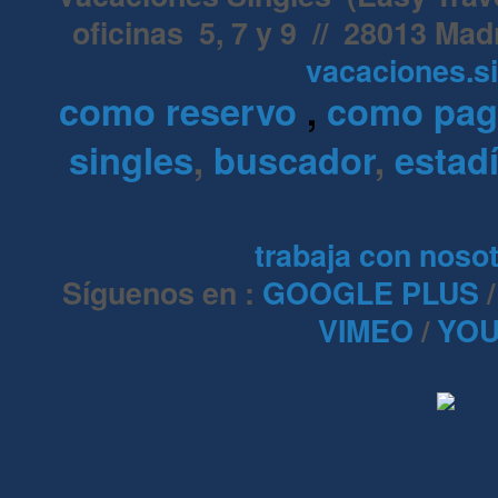
oficinas 5, 7 y 9 // 28013 Mad
vacaciones.s
como reservo
,
como pa
singles
,
buscador
,
estadí
trabaja con noso
Síguenos en :
GOOGLE PLUS
VIMEO
/
YOU