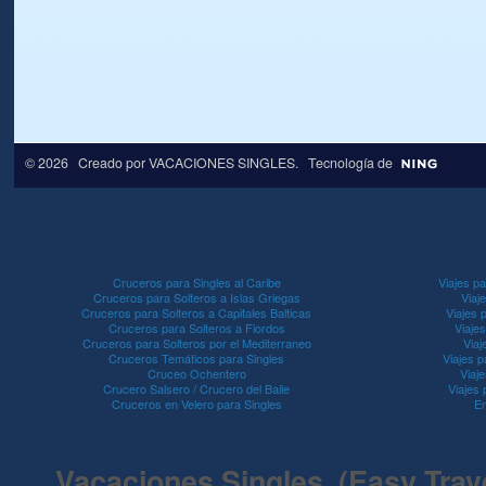
© 2026 Creado por
VACACIONES SINGLES
. Tecnología de
Cruceros para Singles al Caribe
Viajes pa
Cruceros para Solteros a Islas Griegas
Viaj
Cruceros para Solteros a Capitales Balticas
Viajes 
Cruceros para Solteros a Fiordos
Viaje
Cruceros para Solteros por el Mediterraneo
Viaj
Cruceros Temáticos para Singles
Viajes p
Cruceo Ochentero
Viaje
Crucero Salsero / Crucero del Baile
Viajes
Cruceros en Velero para Singles
En
Vacaciones Singles (Easy Travel