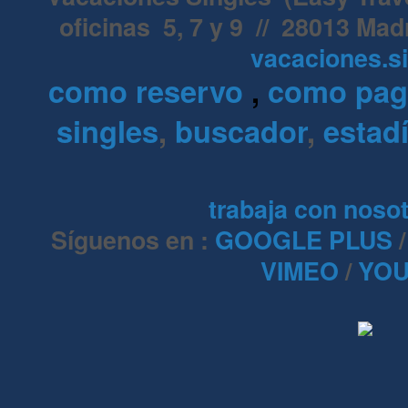
oficinas 5, 7 y 9 // 28013 Mad
vacaciones.s
como reservo
,
como pa
singles
,
buscador
,
estadí
trabaja con noso
Síguenos en :
GOOGLE PLUS
VIMEO
/
YOU