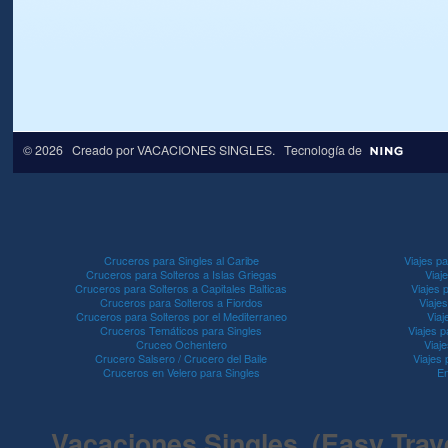
© 2026 Creado por
VACACIONES SINGLES
. Tecnología de
Cruceros para Singles al Caribe
Viajes pa
Cruceros para Solteros a Islas Griegas
Viaj
Cruceros para Solteros a Capitales Balticas
Viajes 
Cruceros para Solteros a Fiordos
Viaje
Cruceros para Solteros por el Mediterraneo
Viaj
Cruceros Temáticos para Singles
Viajes p
Cruceo Ochentero
Viaje
Crucero Salsero / Crucero del Baile
Viajes
Cruceros en Velero para Singles
En
Vacaciones Singles (Easy Travel