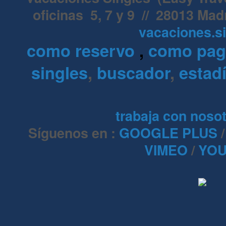
oficinas 5, 7 y 9 // 28013 Mad
vacaciones.s
como reservo
,
como pa
singles
,
buscador
,
estadí
trabaja con noso
Síguenos en :
GOOGLE PLUS
VIMEO
/
YOU