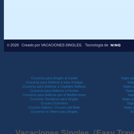
© 2026 Creado por
VACACIONES SINGLES
. Tecnología de
Cruceros para Singles al Caribe
Viajes pa
Cruceros para Solteros a Islas Griegas
Viaj
Cruceros para Solteros a Capitales Balticas
Viajes 
Cruceros para Solteros a Fiordos
Viaje
Cruceros para Solteros por el Mediterraneo
Viaj
Cruceros Temáticos para Singles
Viajes p
Cruceo Ochentero
Viaje
Crucero Salsero / Crucero del Baile
Viajes
Cruceros en Velero para Singles
En
Vacaciones Singles (Easy Travel