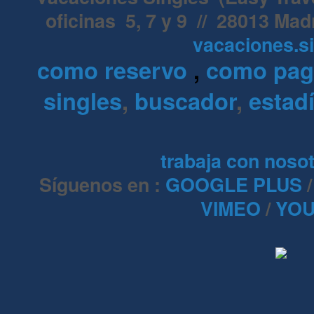
oficinas 5, 7 y 9 // 28013 Mad
vacaciones.s
como reservo
,
como pa
singles
,
buscador
,
estadí
trabaja con noso
Síguenos en :
GOOGLE PLUS
VIMEO
/
YOU