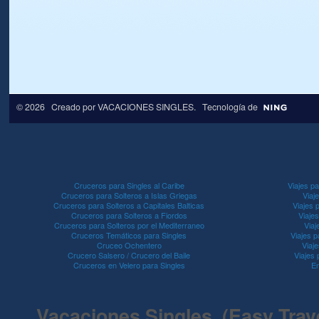
© 2026 Creado por
VACACIONES SINGLES
. Tecnología de
Cruceros para Singles al Caribe
Viajes pa
Cruceros para Solteros a Islas Griegas
Viaj
Cruceros para Solteros a Capitales Balticas
Viajes 
Cruceros para Solteros a Fiordos
Viaje
Cruceros para Solteros por el Mediterraneo
Viaj
Cruceros Temáticos para Singles
Viajes p
Cruceo Ochentero
Viaje
Crucero Salsero / Crucero del Baile
Viajes
Cruceros en Velero para Singles
En
Vacaciones Singles (Easy Travel