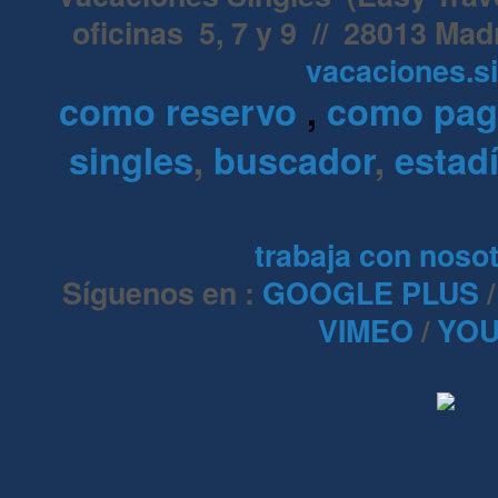
oficinas 5, 7 y 9 // 28013 Mad
vacaciones.s
como reservo
,
como pa
singles
,
buscador
,
estadí
trabaja con noso
Síguenos en :
GOOGLE PLUS
VIMEO
/
YOU