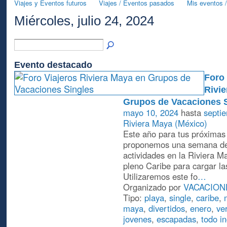
Viajes y Eventos futuros
Viajes / Eventos pasados
Mis eventos /
Miércoles, julio 24, 2024
Evento destacado
Foro 
Rivie
Grupos de Vacaciones 
mayo 10, 2024
hasta
septi
Riviera Maya (México)
Este año para tus próximas 
proponemos una semana de
actividades en la Riviera M
pleno Caribe para cargar las
Utilizaremos este fo
…
Organizado por
VACACION
Tipo:
playa
,
single
,
caribe
,
maya
,
divertidos
,
enero
,
ve
jovenes
,
escapadas
,
todo in