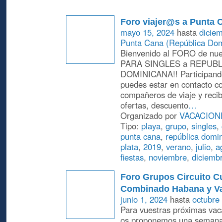
Foro viajer@s a Punta 
mayo 15, 2024
hasta
dicie
Punta Cana (República Dom
Bienvenido al FORO de nu
PARA SINGLES a REPUBL
DOMINICANA!! Participando
puedes estar en contacto co
compañeros de viaje y recibi
ofertas, descuento
…
Organizado por
VACACION
Tipo:
playa
,
grupo
,
singles
,
punta cana
,
república domi
plata
,
2019
,
verano
,
julio
,
a
fiestas
,
noviembre
,
diciemb
Foro Grupos Circuito C
Combinado Habana y V
junio 1, 2024
hasta
octubre
Para vuestras próximas vac
os proponemos una seman