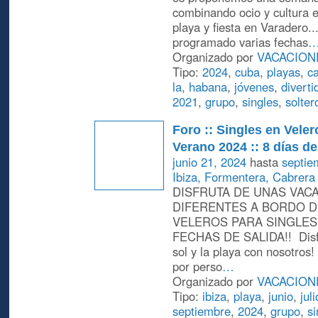
combinando ocio y cultura 
playa y fiesta en Varadero.
programado varias fechas
Organizado por
VACACION
Tipo:
2024
,
cuba
,
playas
,
ca
la
,
habana
,
jóvenes
,
diverti
2021
,
grupo
,
singles
,
solter
Foro :: Singles en Veler
Verano 2024 :: 8 días d
junio 21, 2024
hasta
septie
Ibiza, Formentera, Cabrera 
DISFRUTA DE UNAS VAC
DIFERENTES A BORDO 
VELEROS PARA SINGLES
FECHAS DE SALIDA!! Disfr
sol y la playa con nosotros!
por perso
…
Organizado por
VACACION
Tipo:
ibiza
,
playa
,
junio
,
juli
septiembre
,
2024
,
grupo
,
si