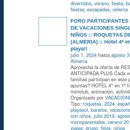
divertidos
,
verano
,
fiesta
,
b
fiestas
,
escapadas
,
veleros
FORO PARTICIPANTES
DE VACACIONES SING
NIÑOS :: ROQUETAS D
(ALMERIA) :: Hotel 4* e
playa!!
julio 1, 2024
hasta
agosto 3
Almería
Aprovecha la oferta de R
ANTICIPADA PLUS Cada ver
familias participan en este
apuntas? HOTEL 4* en 1ª lí
miniclub, animación, activi
Organizado por
VACACION
Tipo:
roquetas
,
2024
,
espa
playasol
,
baratos
,
vacacione
con niños
,
julio 2019
,
agost
monoparentales
,
verano 20
viajes
,
grupo
,
hijos
,
niños