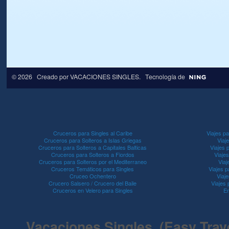
© 2026 Creado por
VACACIONES SINGLES
. Tecnología de
Cruceros para Singles al Caribe
Viajes pa
Cruceros para Solteros a Islas Griegas
Viaj
Cruceros para Solteros a Capitales Balticas
Viajes 
Cruceros para Solteros a Fiordos
Viaje
Cruceros para Solteros por el Mediterraneo
Viaj
Cruceros Temáticos para Singles
Viajes p
Cruceo Ochentero
Viaje
Crucero Salsero / Crucero del Baile
Viajes
Cruceros en Velero para Singles
En
Vacaciones Singles (Easy Travel