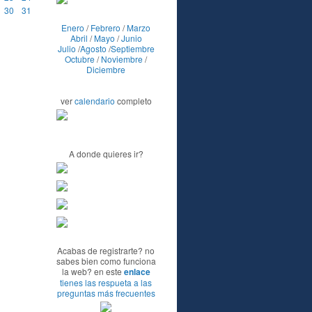
30
31
Enero
/
Febrero
/
Marzo
Abril
/
Mayo
/
Junio
Julio
/
Agosto
/
Septiembre
Octubre
/
Noviembre
/
Diciembre
ver
calendario
completo
A donde quieres ir?
Acabas de registrarte? no
sabes bien como funciona
la web? en este
enlace
tienes las respueta a las
preguntas más frecuentes