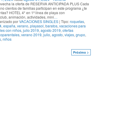
ovecha la oferta de RESERVA ANTICIPADA PLUS Cada
no cientos de familias participan en este programa ¿te
tas? HOTEL 4* en 1ª línea de playa con
club, animación, actividades, mini
…
anizado por
VACACIONES SINGLES
| Tipo:
roquetas
,
4
,
españa
,
verano
,
playasol
,
baratos
,
vacaciones para
les con niños
,
julio 2019
,
agosto 2019
,
ofertas
oparentales
,
verano 2019
,
julio
,
agosto
,
viajes
,
grupo
,
s
,
niños
Próximo >