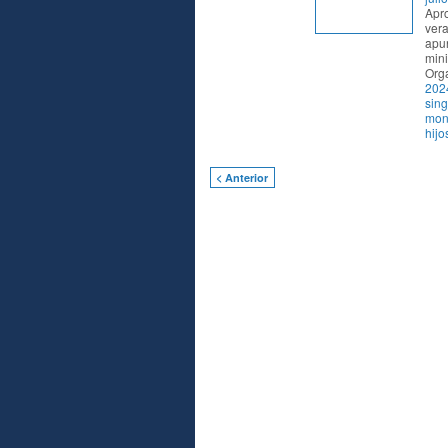
Apr
vera
apun
mini
Org
202
sing
mon
hijo
< Anterior