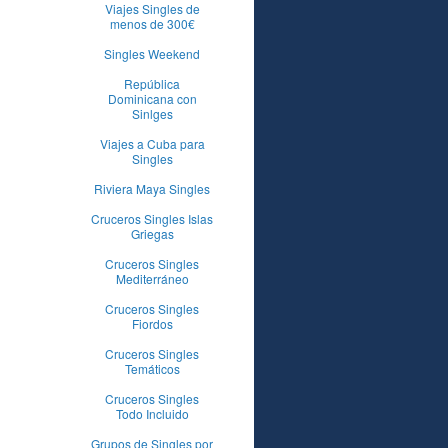
Viajes Singles de
menos de 300€
Singles Weekend
República
Dominicana con
Sinlges
Viajes a Cuba para
Singles
Riviera Maya Singles
Cruceros Singles Islas
Griegas
Cruceros Singles
Mediterráneo
Cruceros Singles
Fiordos
Cruceros Singles
Temáticos
Cruceros Singles
Todo Incluido
Grupos de Singles por