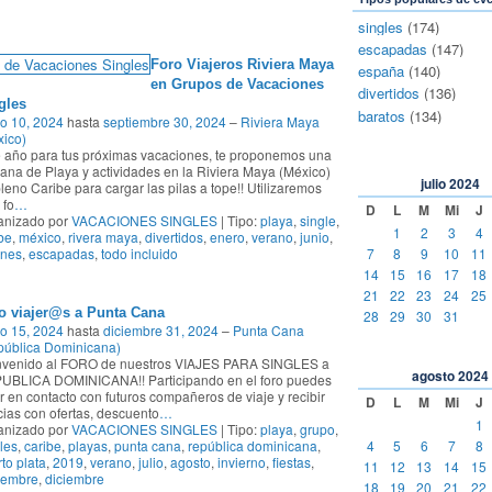
singles
(174)
escapadas
(147)
Foro Viajeros Riviera Maya
españa
(140)
en Grupos de Vacaciones
divertidos
(136)
gles
baratos
(134)
o 10, 2024
hasta
septiembre 30, 2024
–
Riviera Maya
ico)
 año para tus próximas vacaciones, te proponemos una
na de Playa y actividades en la Riviera Maya (México)
julio
2024
leno Caribe para cargar las pilas a tope!! Utilizaremos
 fo
…
D
L
M
Mi
J
anizado por
VACACIONES SINGLES
| Tipo:
playa
,
single
,
1
2
3
4
be
,
méxico
,
rivera maya
,
divertidos
,
enero
,
verano
,
junio
,
7
8
9
10
11
enes
,
escapadas
,
todo incluido
14
15
16
17
18
21
22
23
24
25
o viajer@s a Punta Cana
28
29
30
31
o 15, 2024
hasta
diciembre 31, 2024
–
Punta Cana
pública Dominicana)
nvenido al FORO de nuestros VIAJES PARA SINGLES a
agosto
2024
UBLICA DOMINICANA!! Participando en el foro puedes
r en contacto con futuros compañeros de viaje y recibir
D
L
M
Mi
J
cias con ofertas, descuento
…
1
anizado por
VACACIONES SINGLES
| Tipo:
playa
,
grupo
,
4
5
6
7
8
les
,
caribe
,
playas
,
punta cana
,
república dominicana
,
to plata
,
2019
,
verano
,
julio
,
agosto
,
invierno
,
fiestas
,
11
12
13
14
15
iembre
,
diciembre
18
19
20
21
22