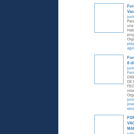
For
Var
juni
Para
una
Haba
pro
Org
pla
ago
For
8 d
juni
Form
DIS
DE 
FECH
noso
Org
juni
jov
esc
FO
VAC
MAR
juli