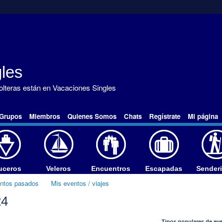
les
solteras están en Vacaciones Singles
Grupos
Miembros
Quienes Somos
Chats
Regístrate
Mi página
uceros
Veleros
Encuentros
Escapadas
Sender
entos pasados
Mis eventos / viajes
24
Tipos populares de ev