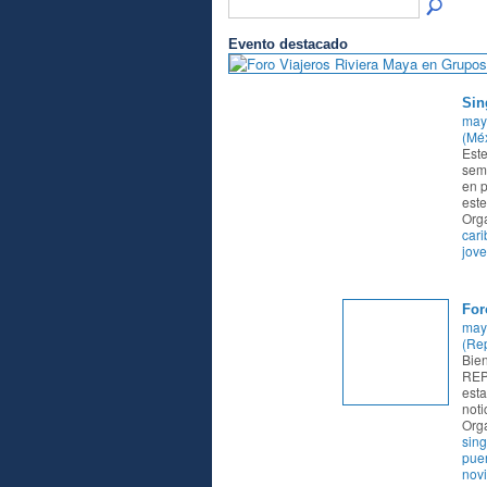
Evento destacado
Sin
may
(Méx
Este
sema
en p
este
Org
cari
jov
For
may
(Re
Bie
REP
esta
noti
Org
sing
puer
nov