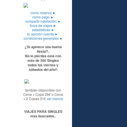
como reservo
►
como pago
►
compartir habitación
►
foros de viajes
►
estadísticas
►
tu opinión cuenta
►
condiciones generales
►
¿Te apetece una buena
fiesta?..
No te pierdas esta con
más de 300 Singles
todos los viernes y
sábados del año!!
también disponible con
Cena + Copa 26€ o Cena
+ 2 Copas 31€
ver menús
VIAJES PARA SINGLES
mas buscados..