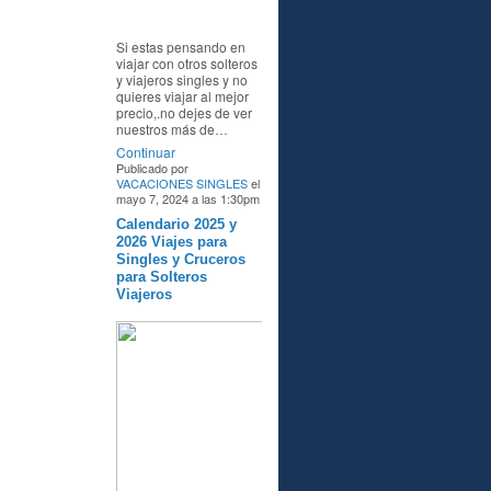
Si estas pensando en
viajar con otros solteros
y viajeros singles y no
quieres viajar al mejor
precio,.no dejes de ver
nuestros más de…
Continuar
Publicado por
VACACIONES SINGLES
el
mayo 7, 2024 a las 1:30pm
Calendario 2025 y
A
2026 Viajes para
Singles y Cruceros
para Solteros
Viajeros