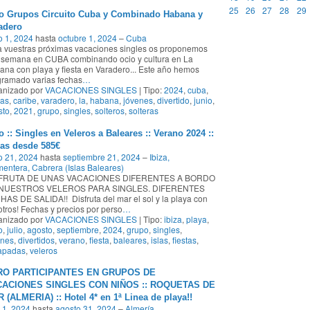
25
26
27
28
29
o Grupos Circuito Cuba y Combinado Habana y
adero
o 1, 2024
hasta
octubre 1, 2024
–
Cuba
 vuestras próximas vacaciones singles os proponemos
 semana en CUBA combinando ocio y cultura en La
na con playa y fiesta en Varadero... Este año hemos
gramado varias fechas
…
anizado por
VACACIONES SINGLES
| Tipo:
2024
,
cuba
,
yas
,
caribe
,
varadero
,
la
,
habana
,
jóvenes
,
divertido
,
junio
,
sto
,
2021
,
grupo
,
singles
,
solteros
,
solteras
o :: Singles en Veleros a Baleares :: Verano 2024 ::
ías desde 585€
o 21, 2024
hasta
septiembre 21, 2024
–
Ibiza,
entera, Cabrera (Islas Baleares)
FRUTA DE UNAS VACACIONES DIFERENTES A BORDO
NUESTROS VELEROS PARA SINGLES. DIFERENTES
AS DE SALIDA!! Disfruta del mar el sol y la playa con
tros! Fechas y precios por perso
…
anizado por
VACACIONES SINGLES
| Tipo:
ibiza
,
playa
,
o
,
julio
,
agosto
,
septiembre
,
2024
,
grupo
,
singles
,
enes
,
divertidos
,
verano
,
fiesta
,
baleares
,
islas
,
fiestas
,
apadas
,
veleros
RO PARTICIPANTES EN GRUPOS DE
ACIONES SINGLES CON NIÑOS :: ROQUETAS DE
 (ALMERIA) :: Hotel 4* en 1ª Linea de playa!!
o 1, 2024
hasta
agosto 31, 2024
–
Almería