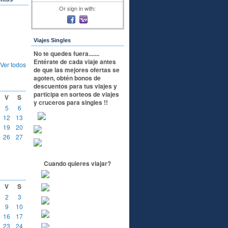
Or sign in with:
Viajes Singles
No te quedes fuera.......
Entérate de cada viaje antes
Ver todos
de que las mejores ofertas se
agoten, obtén bonos de
descuentos para tus viajes y
participa en sorteos de viajes
V
S
y cruceros para singles !!
5
6
12
13
19
20
26
27
Cuando quieres viajar?
V
S
2
3
9
10
16
17
23
24