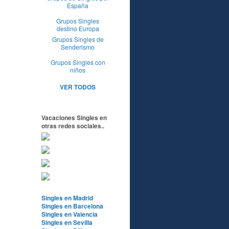
España
Grupos Singles
destino Europa
Grupos Singles de
Senderismo
Grupos Singles con
niños
VER TODOS
Vacaciones Singles en
otras redes sociales..
Singles en Madrid
Singles en Barcelona
Singles en Valencia
Singles en Sevilla