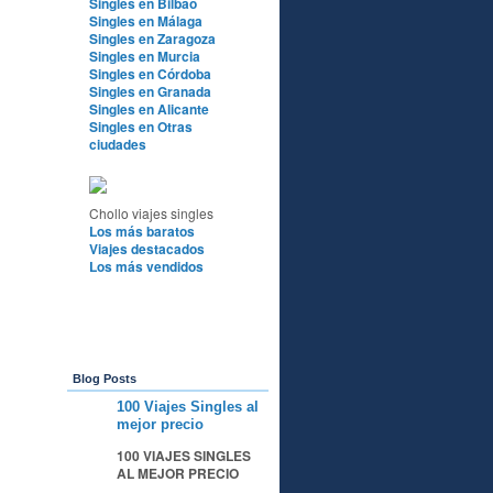
Singles en Bilbao
Singles en Málaga
Singles en Zaragoza
Singles en Murcia
Singles en Córdoba
Singles en Granada
Singles en Alicante
Singles en Otras
ciudades
Chollo viajes singles
Los más baratos
Viajes destacados
Los más vendidos
Blog Posts
100 Viajes Singles al
A
mejor precio
100 VIAJES SINGLES
AL MEJOR PRECIO