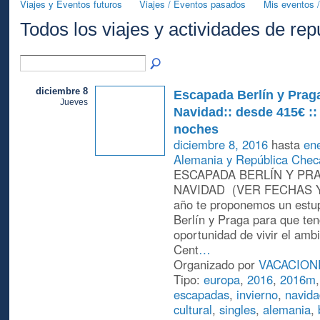
Viajes y Eventos futuros
Viajes / Eventos pasados
Mis eventos /
Todos los viajes y actividades de re
diciembre 8
Escapada Berlín y Prag
Jueves
Navidad:: desde 415€ :: 
noches
diciembre 8, 2016
hasta
en
Alemania y República Chec
ESCAPADA BERLÍN Y PR
NAVIDAD (VER FECHAS Y
año te proponemos un estup
Berlín y Praga para que ten
oportunidad de vivir el amb
Cent
…
Organizado por
VACACION
Tipo:
europa
,
2016
,
2016m
escapadas
,
invierno
,
navida
cultural
,
singles
,
alemania
,