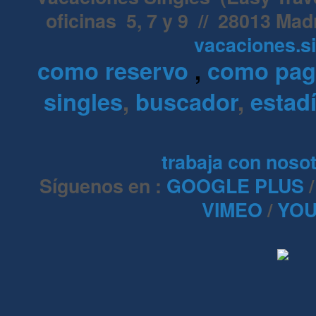
oficinas 5, 7 y 9 // 28013 Mad
vacaciones.s
como reservo
,
como pa
singles
,
buscador
,
estadí
trabaja con noso
Síguenos en :
GOOGLE PLUS
VIMEO
/
YOU