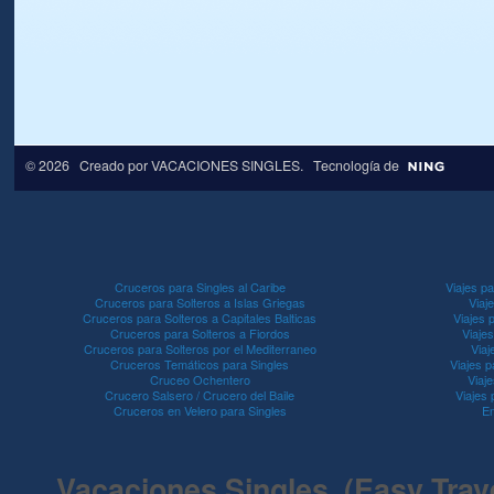
© 2026 Creado por
VACACIONES SINGLES
. Tecnología de
Cruceros para Singles al Caribe
Viajes pa
Cruceros para Solteros a Islas Griegas
Viaj
Cruceros para Solteros a Capitales Balticas
Viajes 
Cruceros para Solteros a Fiordos
Viaje
Cruceros para Solteros por el Mediterraneo
Viaj
Cruceros Temáticos para Singles
Viajes p
Cruceo Ochentero
Viaje
Crucero Salsero / Crucero del Baile
Viajes
Cruceros en Velero para Singles
En
Vacaciones Singles (Easy Travel